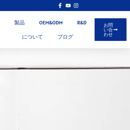
製品
OEM&ODM
R&D
お問
い合
わせ
について
ブログ
歩
れ