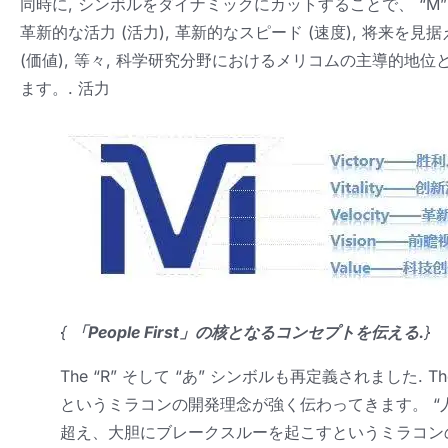
同時に, シンボルをダイナミックにカットすることで、 “M” そ
革新的な活力 (活力), 革新的なスピード (速度), 将来を見
(価値), 等々, 科学研究分野におけるメリコムの主導的
ます。. 活力
{
「People First」の核となるコンセプトを伝える.
}
The
“R” そして “あ” シンボルも再定義されました.
Th
というミラコンの開発理念が強く伝わってきます。 “人
超え、大胆にブレークスルーを起こすというミラコン