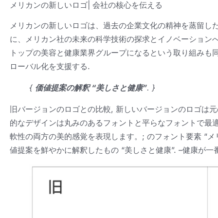
メリカンの新しいロゴ| 会社の核心を伝える
メリカンの新しいロゴは、過去の企業文化の精神を蒸留しただ
に、メリカン社の未来の科学技術の探求とイノベーションへ
トップの美容と健康業界グループになるという取り組みも同
ローバル化を支援する.
{
価値提案の解釈 “美しさと健康”
. }
旧バージョンのロゴとの比較, 新しいバージョンのロゴは元
的なデザインは丸みのあるフォントと平らなフォントで最適
軟性の両方の美的感覚を表現します。; のフォント要素 “メリカ
値提案を鮮やかに解釈したもの “美しさと健康”. –健康が