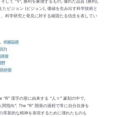
して “V”, 勝利を象徴するもの, 優れた品質 (勝利),
据えたビジョン (ビジョン), 価値を生み出す科学技術と
地位と、科学研究と発見に対する確固たる信念を表してい
e
“R” 漢字の形に由来する “人々” 篆刻の中で,
間指向”.
The
“R” 開発の過程で常に自分自身を
の革新的な精神を表現するために壊れたものも