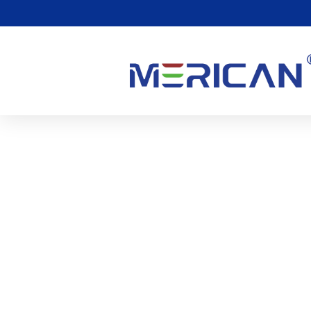
美しいために生まれた
く | Mericanの
ています!
0