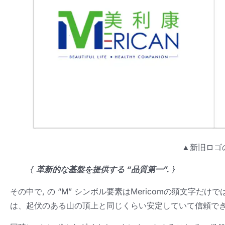
▲新旧ロゴ
{
革新的な基盤を提供する “品質第一”.
}
その中で, の “M” シンボル要素はMericomの頭文字だ
は、起伏のある山の頂上と同じくらい安定していて信頼でき