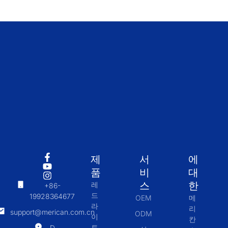
제
서
에
품
비
대
스
한
레
+86-
드
19928364677
OEM
메
라
리
support@merican.com.cn
ODM
이
칸
트
D