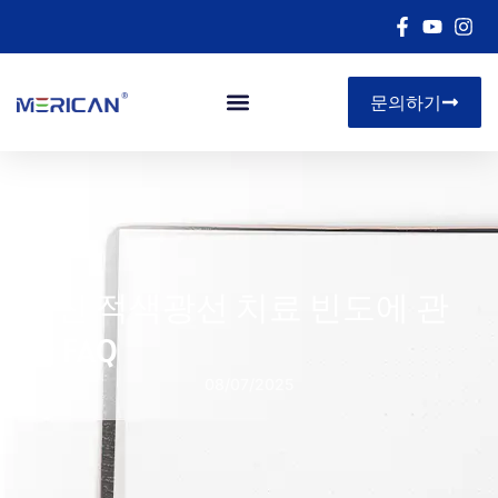
문의하기
아르 자형&디
전신 적색광선 치료 빈도에 관
한 FAQ
08/07/2025