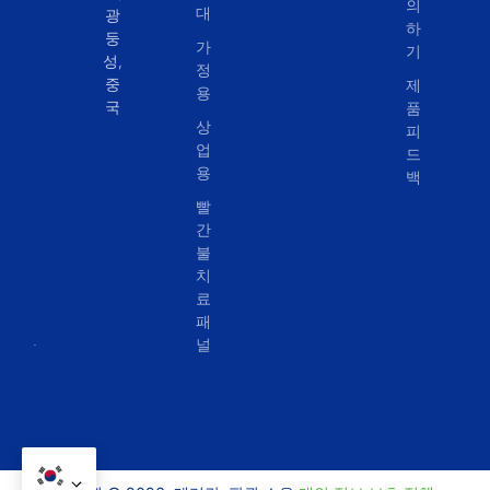
의
대
광
하
둥
가
기
성,
정
중
제
용
국
품
상
피
업
드
용
백
빨
간
불
치
료
패
널