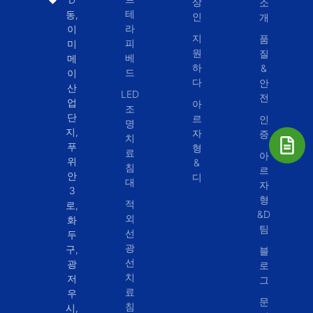
상
소
테
동,
인
개
라
이
지
품
피
미
원
질
베
메
하
&
드
이
다
안
산
LED
전
업
아
조
단
르
인
명
지,
자
증
치
푸
형
료
아
위
&
침
르
안
디
대
자
3
형
적
로,
&D
외
화
팀
선
두
광
구,
블
선
광
로
치
저
그
료
우
문
침
시,