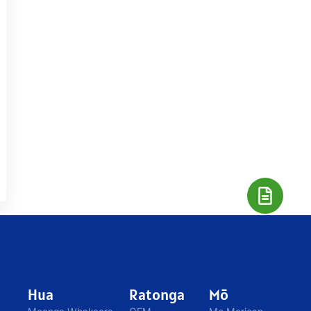
Hua
Ratonga
Mō