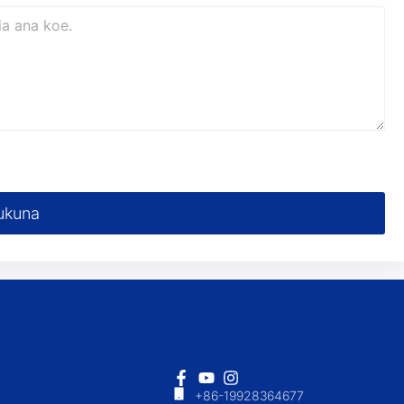
ukuna
+86-19928364677