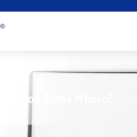
e Rongoa Rama Whero?
7/09/2026