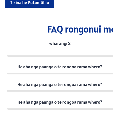
Tikina he Putumōhio
FAQ rongonui m
wharangi 2
He aha nga paanga o te rongoa rama whero?
He aha nga paanga o te rongoa rama whero?
He aha nga paanga o te rongoa rama whero?