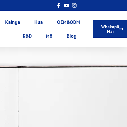
Kainga
Hua
OEM&ODM
Whakapā
Mai
R&D
Mō
Blog