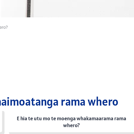
ero?
maimoatanga rama whero
E hia te utu mo te moenga whakamaarama rama
whero?