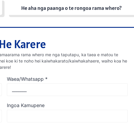
He aha nga paanga o te rongoa rama whero?
He Karere
amaarama rama whero me nga taputapu, ka taea e matou te
nei koe ki te noho hei kaiwhakarato/kaiwhakahaere, waiho koa he
arere!
Waea/Whatsapp
*
Ingoa Kamupene