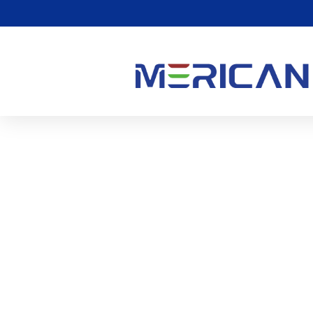
He Aha Nga Paanga O T
0