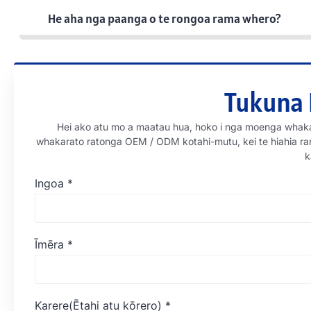
He aha nga paanga o te rongoa rama whero?
Tukuna 
Hei ako atu mo a maatau hua, hoko i nga moenga whak
whakarato ratonga OEM / ODM kotahi-mutu, kei te hiahia ra
k
Ingoa
*
Īmēra
*
Karere(Ētahi atu kōrero)
*