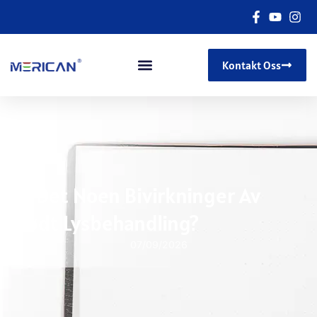
Kontakt Oss
Er Det Noen Bivirkninger Av
Rødt Lysbehandling?
07/09/2026