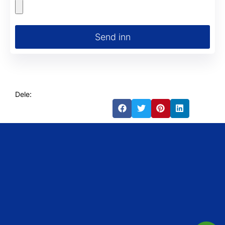
Send inn
Dele: