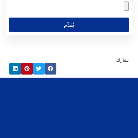
يُقدِّم
يشارك: