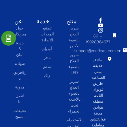
منتج
خدمة
عن
سرير
تصنيع
حول
العلاج
المعدات
ميريكان
+86-
بالضوء
الأصلية
19928364677
جودة
الأحمر
أوديإم
&
support@merican.com.cn
سرير
أمان
تاجر
بناء د,
العلاج
شهادة
حديقة
يدعم
بالضوء
ييمي
ر&فريق
LED
ر&د
الصناعية,
د
سرير
طريق
مدونة
العلاج
فويوان
بالضوء
الثالث,
اتصل
بالأشعة
منطقة
بنا
تحت
هوادو,
تعليقات
الحمراء
مدينة
المنتج
قوانغتشو,
للاستخدام
مقاطعة
المنزلي