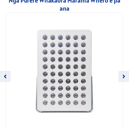
Nga Pūrere Whakaora Marama Whero e pa
ana