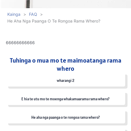
Kainga
>
FAQ
>
He Aha Nga Paanga O Te Rongoa Rama Whero?
66666666666
Tuhinga o mua mo te maimoatanga rama
whero
wharangi 2
E hia te utu mo te moenga whakamaarama rama whero?
He aha nga paanga o te rongoa rama whero?