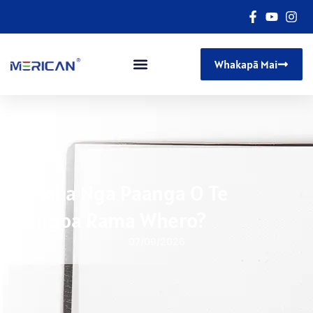
Whakapā Mai
He Aha Nga Paanga O Te
Rongoa Rama Whero?
07/09/2026