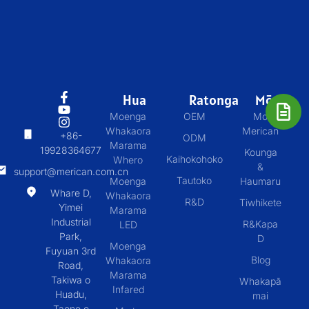
Hua
Ratonga
Mō
Moenga
OEM
Mo
Whakaora
Merican
+86-
ODM
Marama
19928364677
Kounga
Kaihokohoko
Whero
&
support@merican.com.cn
Tautoko
Moenga
Haumaru
Whare D,
Whakaora
R&D
Tiwhikete
Yimei
Marama
Industrial
R&Kapa
LED
Park,
D
Moenga
Fuyuan 3rd
Blog
Whakaora
Road,
Marama
Takiwa o
Whakapā
Infared
Huadu,
mai
Taone o