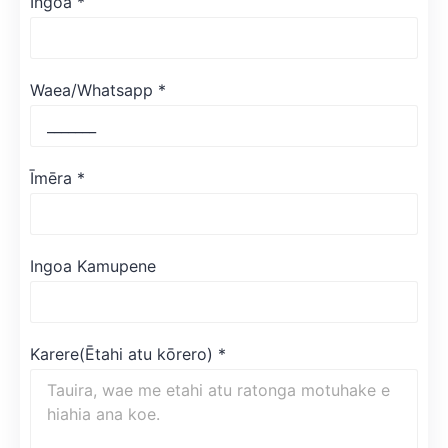
Ingoa
*
Waea/Whatsapp
*
Īmēra
*
Ingoa Kamupene
Karere(Ētahi atu kōrero)
*