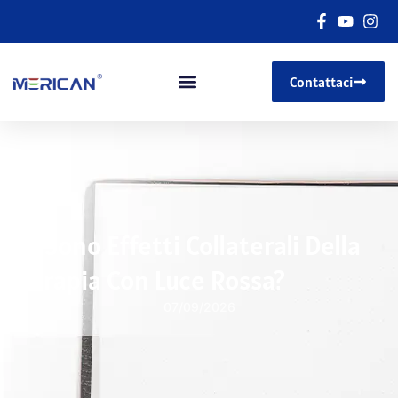
Contattaci
Ci Sono Effetti Collaterali Della
Terapia Con Luce Rossa?
07/09/2026