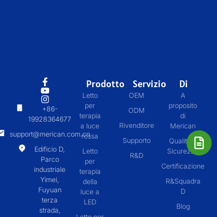
Prodotto
Servizio
Di
Letto
OEM
A
per
proposito
+86-
ODM
terapia
di
19928364677
Rivenditore
a luce
Merican
support@merican.com.cn
rossa
Supporto
Qualità &
Edificio D,
Letto
Sicurezza
R&D
Parco
per
Certificazione
industriale
terapia
Yimei,
R&Squadra
della
Fuyuan
D
luce a
terza
LED
Blog
strada,
Letto per