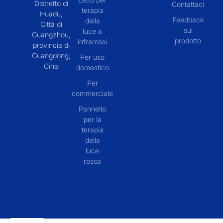
Distretto di
Contattaci
terapia
Huadu,
Feedback
della
Città di
sul
luce a
Guangzhou,
prodotto
infrarossi
provincia di
Guangdong,
Per uso
Cina
domestico
Per
commerciale
Pannello
per la
terapia
della
luce
rossa