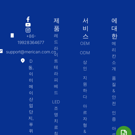
제
서
에
품
비
대
스
한
레
+86-
드
19928364677
OEM
메
라
리
support@merican.com.cn
ODM
이
칸
트
D
상
소
테
동,
인
개
라
이
지
품
피
미
원
질
베
메
하
&
드
이
다
안
산
LED
전
업
아
조
단
르
인
명
지,
자
증
치
푸
형
료
아
위
&
침
르