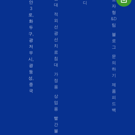
안
디
대
자
3
형
적
로,
&D
외
화
팀
선
두
광
구,
블
선
광
로
치
저
그
료
우
문
침
시,
의
대
광
하
둥
가
기
성,
정
중
제
용
국
품
상
피
업
드
용
백
빨
간
불