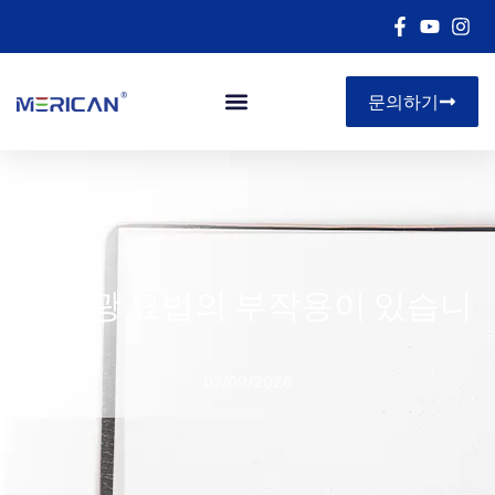
문의하기
아르 자형&디
적색광 요법의 부작용이 있습니
까??
07/09/2026