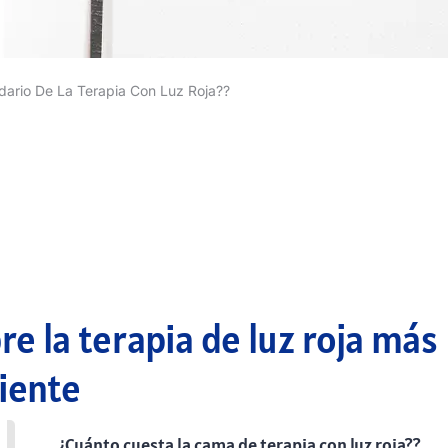
dario De La Terapia Con Luz Roja??
e la terapia de luz roja más
iente
¿Cuánto cuesta la cama de terapia con luz roja??