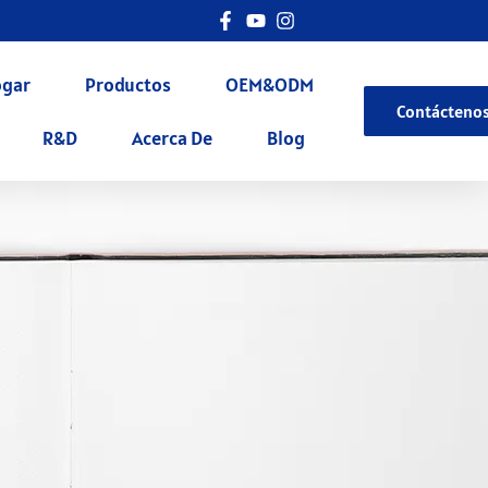
gar
Productos
OEM&ODM
Contácteno
R&D
Acerca De
Blog