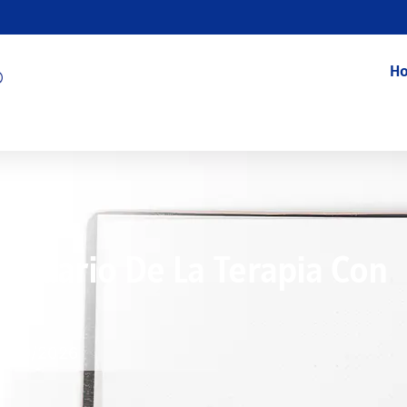
Ho
cundario De La Terapia Con
7/09/2026