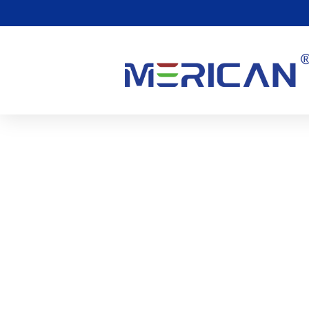
¿Existe Algún Efecto Se
Luz Roja??
0