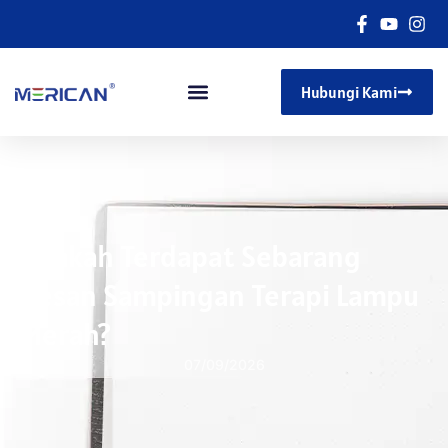
Hubungi Kami
Adakah Terdapat Sebarang
Kesan Sampingan Terapi Lampu
Merah?
07/09/2026