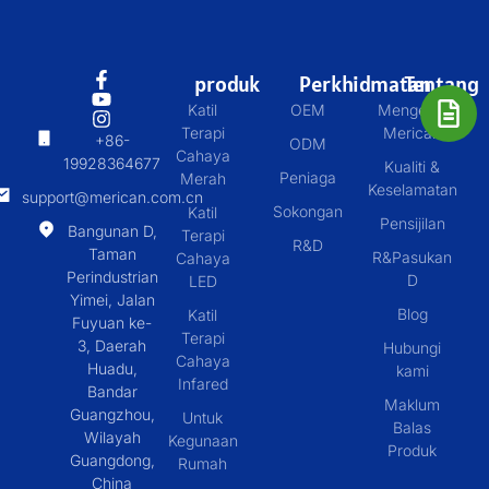
produk
Perkhidmatan
Tentang
Katil
OEM
Mengenai
Terapi
Merican
+86-
ODM
Cahaya
19928364677
Kualiti &
Peniaga
Merah
Keselamatan
support@merican.com.cn
Sokongan
Katil
Pensijilan
Bangunan D,
Terapi
R&D
Taman
R&Pasukan
Cahaya
Perindustrian
D
LED
Yimei, Jalan
Blog
Katil
Fuyuan ke-
Terapi
3, Daerah
Hubungi
Cahaya
Huadu,
kami
Infared
Bandar
Maklum
Guangzhou,
Untuk
Balas
Wilayah
Kegunaan
Produk
Guangdong,
Rumah
China