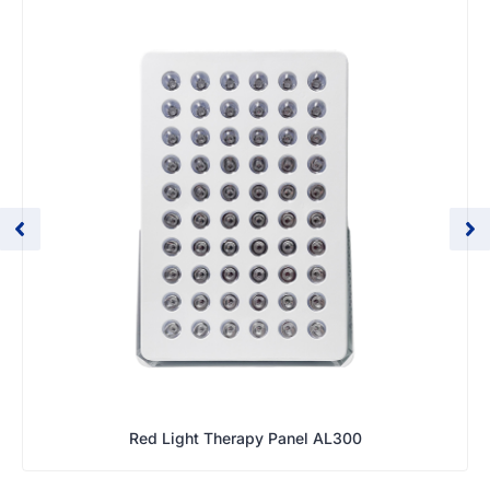
Red Light Therapy Panel AL300