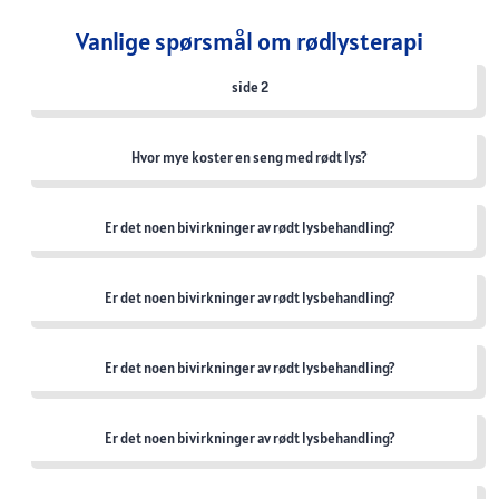
Vanlige spørsmål om rødlysterapi
side 2
Hvor mye koster en seng med rødt lys?
Er det noen bivirkninger av rødt lysbehandling?
Er det noen bivirkninger av rødt lysbehandling?
Er det noen bivirkninger av rødt lysbehandling?
Er det noen bivirkninger av rødt lysbehandling?