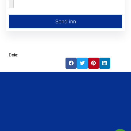
Send inn
Dele: