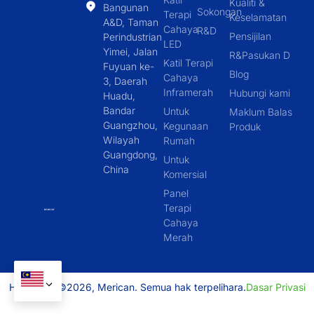
Kualiti &
Bangunan
Sokongan
Terapi
Keselamatan
A&D, Taman
Cahaya
R&D
Pensijilan
Perindustrian
LED
Yimei, Jalan
R&Pasukan D
Katil Terapi
Fuyuan ke-
Blog
Cahaya
3, Daerah
Inframerah
Hubungi kami
Huadu,
Bandar
Untuk
Maklum Balas
Guangzhou,
Kegunaan
Produk
Wilayah
Rumah
Guangdong,
Untuk
China
Komersial
Panel
Terapi
Cahaya
Merah
Hak Cipta ©2026, Merican. Semua hak terpelihara.
Dasar Privasi