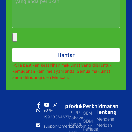
Hantar
*Sila pastikan kesahihan maklumat yang diisi untuk
kemudahan kami melayani anda! Semua maklumat
anda dilindungi oleh Merican.
produk
Perkhidmatan
Katil
+86-
Tentang
Terapi
OEM
19928364677
Cahaya
Mengenai
ODM
Merah
Merican
support@merican.com.cn
Peniaga
Katil