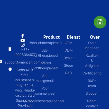
Product
Dienst
Over
Roodlichttherapiebed
OEM
Over
Mericaan
+86-
LED-
ODM
19928364677
lichttherapiebed
Kwaliteit
Dealer
&
support@merican.com.cn
Infared
Steun
Veiligheid
lichttherapiebed
Gebouw D,
R&D
Certificering
Yimei
Voor
Industriepark,
thuisgebruik
R&D-
Fuyuan 3e
team
Voor
weg, Huadu-
commercieel
Bloggen
district, Stad
Guangzhou,
Roodlichttherapiepaneel
Neem
Provincie
contact