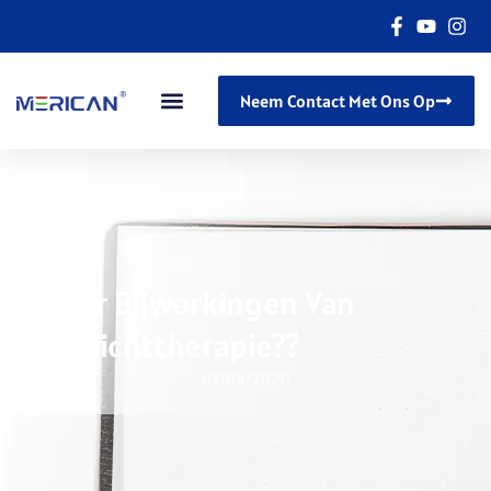
Neem Contact Met Ons Op
Zijn Er Bijwerkingen Van
Roodlichttherapie??
07/09/2026