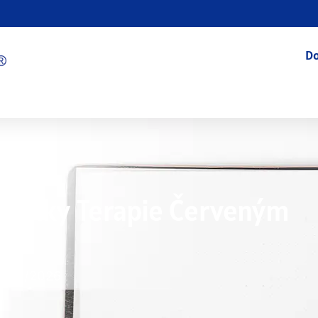
D
 Účinky Terapie Červeným
7/09/2026