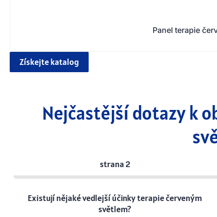
Panel terapie če
Získejte katalog
Nejčastější dotazy k o
sv
strana 2
Existují nějaké vedlejší účinky terapie červeným
světlem?