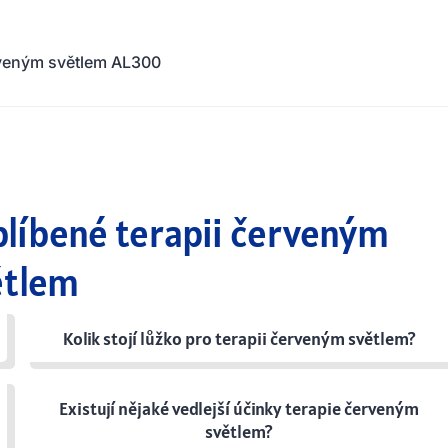
rveným světlem AL300
blíbené terapii červeným
ětlem
Kolik stojí lůžko pro terapii červeným světlem?
Existují nějaké vedlejší účinky terapie červeným
světlem?