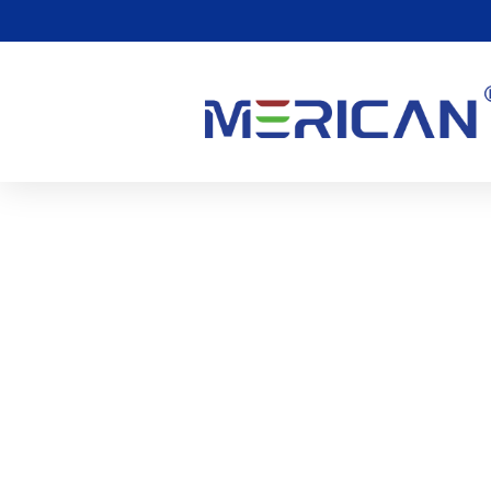
Existují Nějaké Vedlejší
Světlem?
0