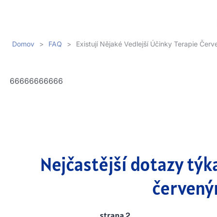
Domov
>
FAQ
>
Existují Nějaké Vedlejší Účinky Terapie Če
66666666666
Nejčastější dotazy týka
červený
strana 2