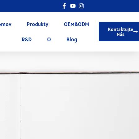
omov
Produkty
OEM&ODM
Kontaktujte
Nás
R&D
O
Blog