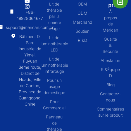
propos
Lit de
OEM
thérapie
À
+86-
ODM
par la
propos
19928364677
Marchand
lumière
de
support@merican.com.cn
rouge
Mérican
Soutien
Bâtiment D,
Lit de
Qualité
R.&D
Parc
luminothérapie
&
industriel de
LED
Sécurité
Yimei,
Lit de
Attestation
Fuyuan
luminothérapie
3ème route,
R.&Équipe
infrarouge
District de
D
Huadu, Ville
Pour un
Blog
de Canton,
usage
Province de
domestique
Contactez-
Guangdong,
nous
Pour
Chine
Commercial
Commentaires
sur le produit
Panneau
de
thérapie