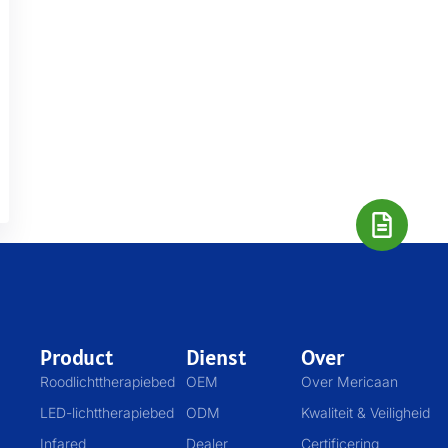
Product
Dienst
Over
Roodlichttherapiebed
OEM
Over Mericaan
LED-lichttherapiebed
ODM
Kwaliteit & Veiligheid
Infared
Dealer
Certificering