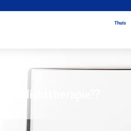
Thuis
n Roodlichttherapie??
7/09/2026