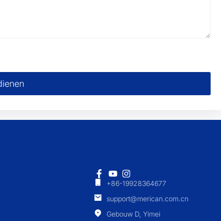
dienen
+86-19928364677
support@merican.com.cn
Gebouw D, Yimei