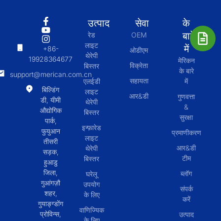
उत्पाद
सेवा
के
बारे
रेड
OEM
लाइट
में
+86-
ओडीएम
थेरेपी
19928364677
मेरिकन
विक्रेता
बिस्तर
के बारे
support@merican.com.cn
सहायता
एलईडी
में
बिल्डिंग
लाइट
आर&डी
गुणवत्ता
डी, यीमी
थेरेपी
&
औद्योगिक
बिस्तर
सुरक्षा
पार्क,
इन्फ़ारेड
फुयुआन
प्रमाणीकरण
लाइट
तीसरी
आर&डी
थेरेपी
सड़क,
टीम
बिस्तर
हुआडु
जिला,
ब्लॉग
घरेलू
गुआंगज़ौ
उपयोग
संपर्क
शहर,
के लिए
करें
गुयाङ्ग्डोंग
वाणिज्यिक
प्रोविन्स,
उत्पाद
के लिए