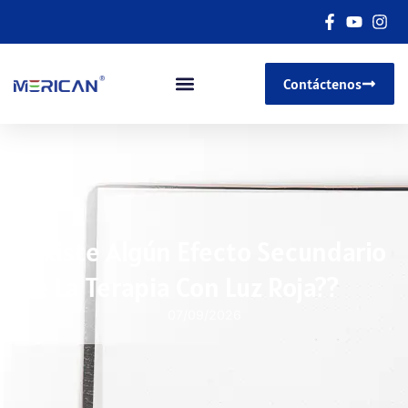
Contáctenos
¿Existe Algún Efecto Secundario
De La Terapia Con Luz Roja??
07/09/2026