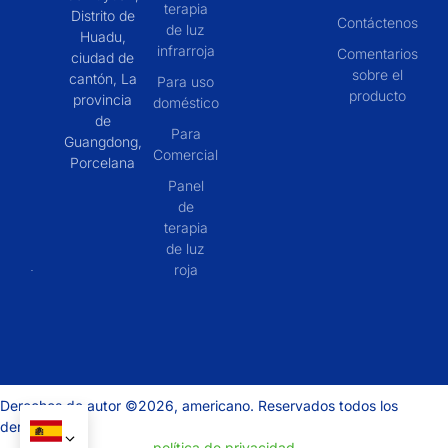
terapia
Distrito de
Contáctenos
de luz
Huadu,
infrarroja
Comentarios
ciudad de
sobre el
cantón, La
Para uso
producto
provincia
doméstico
de
Para
Guangdong,
Comercial
Porcelana
Panel
de
terapia
de luz
roja
Derechos de autor ©2026, americano. Reservados todos los
derechos.
política de privacidad