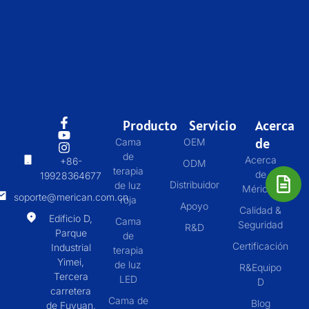
Producto
Servicio
Acerca
de
Cama
OEM
de
Acerca
+86-
ODM
terapia
de
19928364677
Distribuidor
de luz
Mérican
soporte@merican.com.cn
roja
Apoyo
Calidad &
Edificio D,
Cama
Seguridad
R&D
Parque
de
Certificación
Industrial
terapia
Yimei,
de luz
R&Equipo
Tercera
LED
D
carretera
Cama de
Blog
de Fuyuan,