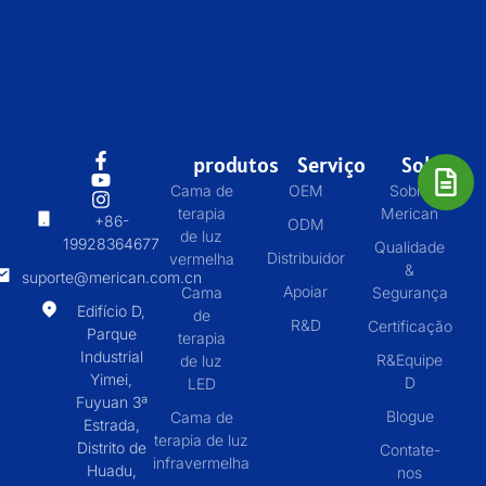
produtos
Serviço
Sobre
Cama de
OEM
Sobre
terapia
Merican
+86-
ODM
de luz
19928364677
Qualidade
Distribuidor
vermelha
&
suporte@merican.com.cn
Apoiar
Cama
Segurança
Edifício D,
de
R&D
Certificação
Parque
terapia
Industrial
R&Equipe
de luz
Yimei,
D
LED
Fuyuan 3ª
Blogue
Cama de
Estrada,
terapia de luz
Distrito de
Contate-
infravermelha
Huadu,
nos