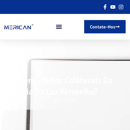
Contate-Nos
Existem Efeitos Colaterais Da
Terapia Da Luz Vermelha?
07/09/2026