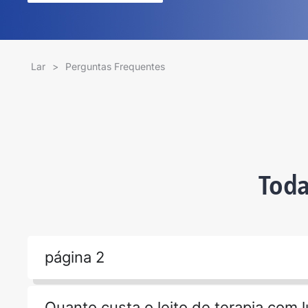
Lar
>
Perguntas Frequentes
Toda
página 2
Quanto custa o leito de terapia com 