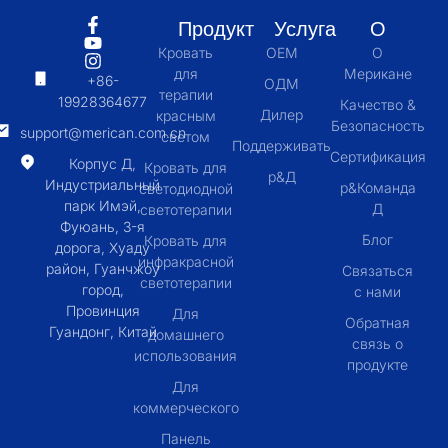
Продукт
Услуга
О
Кровать
OEM
О
для
Мерикане
+86-
ОДМ
терапии
19928364677
Качество &
Дилер
красным
Безопасность
support@merican.com.cn
светом
Поддерживать
Сертификация
Корпус Д,
Кровать для
р&Д
Индустриальный
р&Команда
светодиодной
парк Имэй,
Д
светотерапии
Фуюань, 3-я
Блог
Кровать для
дорога, Хуаду
инфракрасной
район, Гуанчжоу
Связаться
светотерапии
город,
с нами
Провинция
Для
Обратная
Гуандонг, Китай
домашнего
связь о
использования
продукте
Для
коммерческого
Панель