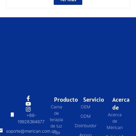
Producto
Servicio
Acerca
de
Cama
OEM
de
Acerca
+86-
ODM
terapia
de
19928364677
Distribuidor
de luz
Mérican
soporte@merican.com.cn
roja
Apoyo