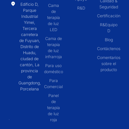
Calidad &
Edificio D,
Cama
Seguridad
R&D
Parque
de
Certificación
Industrial
terapia
Yimei,
de luz
R&Equipo
Tercera
LED
D
carretera
Cama de
Blog
de Fuyuan,
terapia
Distrito de
Contáctenos
de luz
Huadu,
infrarroja
Comentarios
ciudad de
sobre el
cantón, La
Para uso
producto
provincia
doméstico
de
Para
Guangdong,
Comercial
Porcelana
Panel
de
terapia
de luz
roja