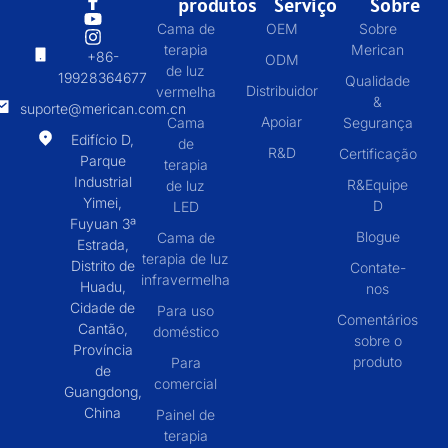
produtos
Serviço
Sobre
Cama de
OEM
Sobre
terapia
Merican
+86-
ODM
de luz
19928364677
Qualidade
Distribuidor
vermelha
&
suporte@merican.com.cn
Apoiar
Cama
Segurança
Edifício D,
de
R&D
Certificação
Parque
terapia
Industrial
R&Equipe
de luz
Yimei,
D
LED
Fuyuan 3ª
Blogue
Cama de
Estrada,
terapia de luz
Distrito de
Contate-
infravermelha
Huadu,
nos
Cidade de
Para uso
Comentários
Cantão,
doméstico
sobre o
Província
produto
Para
de
comercial
Guangdong,
China
Painel de
terapia