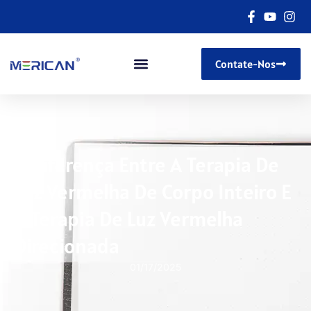
Contate-Nos
A Diferença Entre A Terapia De
Luz Vermelha De Corpo Inteiro E
A Terapia De Luz Vermelha
Direcionada
01/17/2025