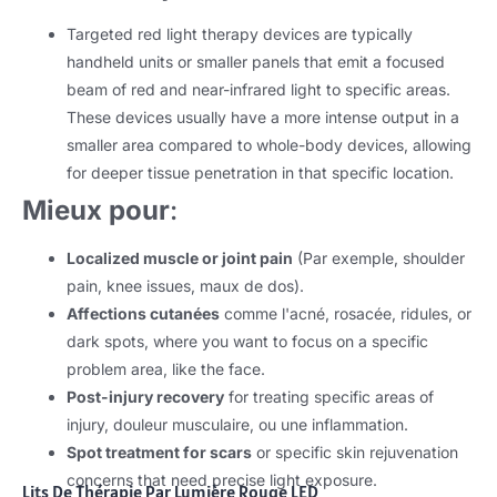
Targeted red light therapy devices are typically
handheld units or smaller panels that emit a focused
beam of red and near-infrared light to specific areas
.
These devices usually have a more intense output in a
smaller area compared to whole-body devices
,
allowing
for deeper tissue penetration in that specific location
.
Mieux pour
:
Localized muscle or joint pain
(Par exemple,
shoulder
pain
,
knee issues
, maux de dos).
Affections cutanées
comme l'acné, rosacée, ridules,
or
dark spots
,
where you want to focus on a specific
problem area
,
like the face
.
Post-injury recovery
for treating specific areas of
injury
, douleur musculaire, ou une inflammation.
Spot treatment for scars
or specific skin rejuvenation
concerns that need precise light exposure
.
Lits De Thérapie Par Lumière Rouge LED