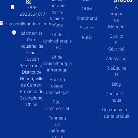
thérapie
À
+86-
ODM
par la
propos
19928364677
Marchand
lumière
de
support@merican.com.cn
rouge
Mérican
Soutien
Bâtiment D,
Lit de
Qualité
R.&D
Parc
luminothérapie
&
industriel de
LED
Sécurité
Yimei,
Lit de
Attestation
Fuyuan
luminothérapie
3ème route,
R.&Équipe
infrarouge
District de
D
Huadu, Ville
Pour un
Blog
de Canton,
usage
Province de
domestique
Contactez-
Guangdong,
nous
Pour
Chine
Commercial
Commentaires
sur le produit
Panneau
de
thérapie
par la