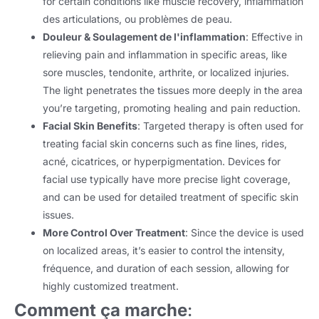
for certain conditions like muscle recovery
, inflammation
des articulations, ou problèmes de peau.
Douleur & Soulagement de l'inflammation
:
Effective in
relieving pain and inflammation in specific areas
,
like
sore muscles
, tendonite, arthrite,
or localized injuries
.
The light penetrates the tissues more deeply in the area
you’re targeting
,
promoting healing and pain reduction
.
Facial Skin Benefits
:
Targeted therapy is often used for
treating facial skin concerns such as fine lines
, rides,
acné, cicatrices,
or hyperpigmentation
.
Devices for
facial use typically have more precise light coverage
,
and can be used for detailed treatment of specific skin
issues
.
More Control Over Treatment
:
Since the device is used
on localized areas
,
it’s easier to control the intensity
,
fréquence,
and duration of each session
,
allowing for
highly customized treatment
.
Comment ça marche
: