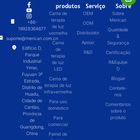
produtos
Serviço
Sobre
Cama de
OEM
Sobre
terapia
Merican
+86-
ODM
de luz
19928364677
Qualidade
Distribuidor
vermelha
&
suporte@merican.com.cn
Apoiar
Cama
Segurança
Edifício D,
de
R&D
Certificação
Parque
terapia
Industrial
R&Equipe
de luz
Yimei,
D
LED
Fuyuan 3ª
Blogue
Cama de
Estrada,
terapia de luz
Distrito de
Contate-
infravermelha
Huadu,
nos
Cidade de
Para uso
Comentários
Cantão,
doméstico
sobre o
Província
produto
Para
de
comercial
Guangdong,
China
Painel de