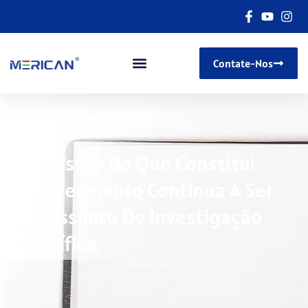
Contate-Nos
A Questão Do Que Constitui
Bronzeamento Continua A Ser
Um Assunto De Investigação
Científica.
01/03/2025