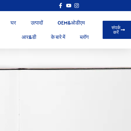
घर
उत्पादों
OEM&ओडीएम
संपर्क
करें
आर&डी
के बारे में
ब्लॉग