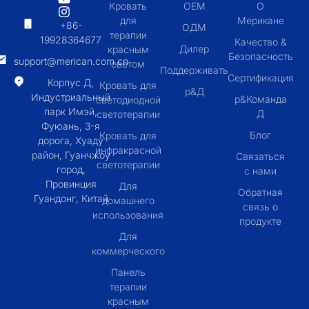
Кровать
OEM
О
для
Мерикане
+86-
ОДМ
терапии
19928364677
Качество &
Дилер
красным
Безопасность
support@merican.com.cn
светом
Поддерживать
Сертификация
Корпус Д,
Кровать для
р&Д
Индустриальный
р&Команда
светодиодной
парк Имэй,
Д
светотерапии
Фуюань, 3-я
Блог
Кровать для
дорога, Хуаду
инфракрасной
район, Гуанчжоу
Связаться
светотерапии
город,
с нами
Провинция
Для
Обратная
Гуандонг, Китай
домашнего
связь о
использования
продукте
Для
коммерческого
Панель
терапии
красным