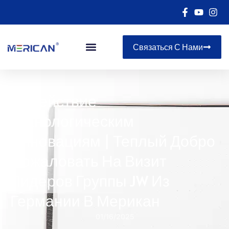
Связаться С Нами
Содействие
Технологическим
Инновациям | Теплый Добро
Пожаловать На Визит
Лидеров Группы JW Из
Германии В Мерикан
01/16/2025