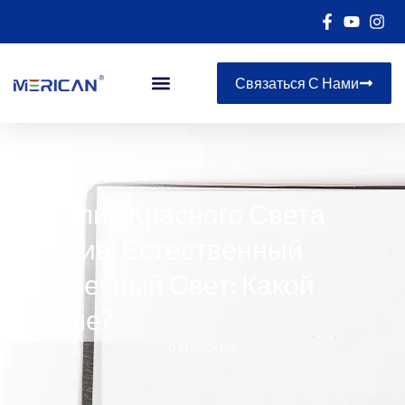
Связаться С Нами
Терапия Красного Света
Против. Естественный
Солнечный Свет: Какой
Лучше?
04/15/2025