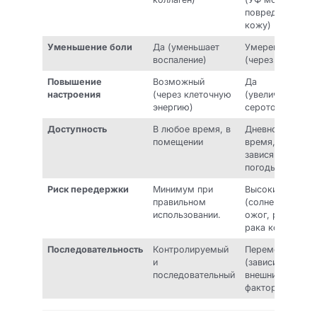
повредить
кожу)
Уменьшение боли
Да (уменьшает
Умеренный
воспаление)
(через тепло)
Повышение
Возможный
Да
настроения
(через клеточную
(увеличивает
энергию)
серотонин)
Доступность
В любое время, в
Дневное
помещении
время,
зависящий от
погоды
Риск передержки
Минимум при
Высокий
правильном
(солнечный
использовании.
ожог, риск
рака кожи)
Последовательность
Контролируемый
Переменная
и
(зависит от
последовательный
внешних
факторов)