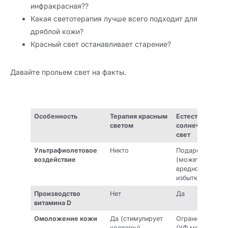
инфракрасная??
Какая светотерапия лучше всего подходит для
дряблой кожи?
Красный свет останавливает старение?
Давайте прольем свет на факты.
Особенность
Терапия красным
Естественный
светом
солнечный
свет
Ультрафиолетовое
Никто
Подарок
воздействие
(может быть
вредно в
избытке)
Производство
Нет
Да
витамина D
Омоложение кожи
Да (стимулирует
Ограниченный
коллаген)
(УФ может