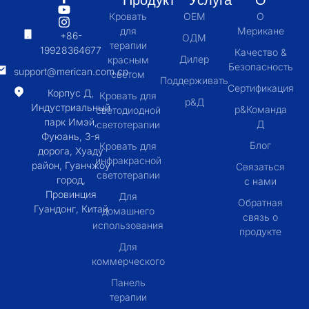
Продукт
Услуга
О
Кровать
OEM
О
для
Мерикане
+86-
ОДМ
терапии
19928364677
Качество &
Дилер
красным
Безопасность
support@merican.com.cn
светом
Поддерживать
Сертификация
Корпус Д,
Кровать для
р&Д
Индустриальный
р&Команда
светодиодной
парк Имэй,
Д
светотерапии
Фуюань, 3-я
Блог
Кровать для
дорога, Хуаду
инфракрасной
район, Гуанчжоу
Связаться
светотерапии
город,
с нами
Провинция
Для
Обратная
Гуандонг, Китай
домашнего
связь о
использования
продукте
Для
коммерческого
Панель
терапии