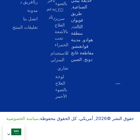
حديقة ييمي
تاجر
ر&فريق د
بالضوء
الصناعية,
يدعم
LED
مدونة
طريق
ر&د
سرير
اتصل بنا
فويوان
العلاج
الثالث,
تعليقات المنتج
بالأشعة
منطقة
تحت
هوادو, مدينة
الحمراء
قوانغتشو,
مقاطعة غانج
للاستخدام
دونج, الصين
المنزلي
تجاري
لوحة
العلاج
بالضوء
الأحمر
حقوق النشر ©2026, أمريكي. كل الحقوق محفوظة.
سياسة الخصوصية