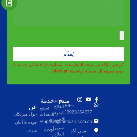
يُقدِّم
*يرجى التأكد من صحة المعلومات المملوءة لراحتنا في خدمتك!
جميع معلوماتك محمية بواسطة Merican.
منتج
خدمة
سرير
+86-
عن
العلاج
تصنيع
19928364677
بالضوء
حول ميريكان
المعدات
الأحمر
الأصلية
support@merican.com.cn
جودة & أمان
سرير
أوديإم
شهادة
مبنى أ&د,
العلاج