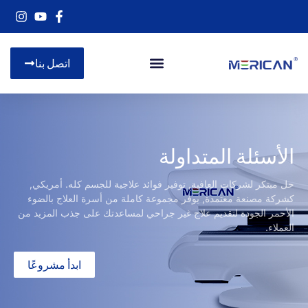
اتصل بنا
تصنيع المعدات الأصلية&أوديإم
الأسئلة المتداولة
حل مبتكر لشركات العافية, توفير فوائد علاجية للجسم كله. أمريكي,
كشركة مصنعة معتمدة, يوفر مجموعة كاملة من أسرة العلاج بالضوء
الأحمر الجودة لتقديم علاج غير جراحي لمساعدتك على جذب المزيد من
العملاء.
ابدأ مشروعًا