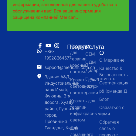
информации, заполненной для нашего удобства в
обслуживании вас! Вся ваша информация
защищена компанией Merican..
Продукт
Услуга
Кровать
+86-
О
для
OEM
19928364677
терапии
О Мерикане
ОДМ
красным
support@merican.com.cn
Качество &
Дилер
светом
Безопасность
Здание А&Д,
Поддерживать
Кровать для
Сертификация
Индустриальный
светодиодной
р&Д
парк Имэй,
р&Команда Д
светотерапии
Фуюань, 3-я
Блог
Кровать для
дорога, Хуаду
терапии
Связаться с
район, Гуанчжоу
инфракрасным
нами
город,
светом
Провинция
Обратная
Гуандонг, Китай
Для
связь о
домашнего
продукте