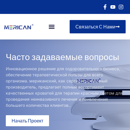
Связаться С Нами
Часто задаваемые вопросы
Инновационное решение для оздоровительного бизнеса,
обеспечение терапевтической пользы для всего
организма. мериканский, как сертифицированный
производитель, предлагает полный ассортимент
качественных кроватей для терапии красным светом для
проведения неинвазивного лечения и привлечения
большего количества клиентов..
Начать Проект