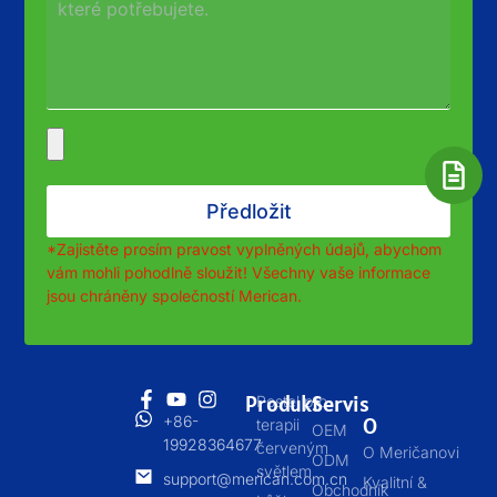
Předložit
*Zajistěte prosím pravost vyplněných údajů, abychom
vám mohli pohodlně sloužit! Všechny vaše informace
jsou chráněny společností Merican.
Produkt
Servis
Postel pro
+86-
O
terapii
OEM
19928364677
červeným
O Meričanovi
ODM
světlem
support@merican.com.cn
Kvalitní &
Obchodník