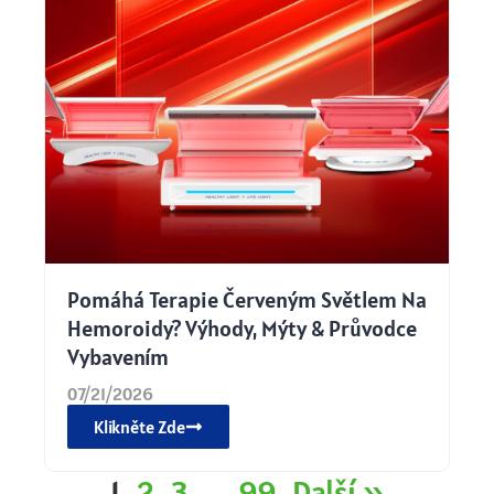
Pomáhá Terapie Červeným Světlem Na
Hemoroidy? Výhody, Mýty & Průvodce
Vybavením
07/21/2026
Klikněte Zde
1
2
3
…
99
Další »