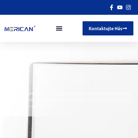
Kontaktujte Nás
Blog
Prozkoumejte odborné blogy o wellness technologiích, trendy,
a jak si vybrat správného výrobce lůžek pro terapii červeným
světlem pro vaši firmu.