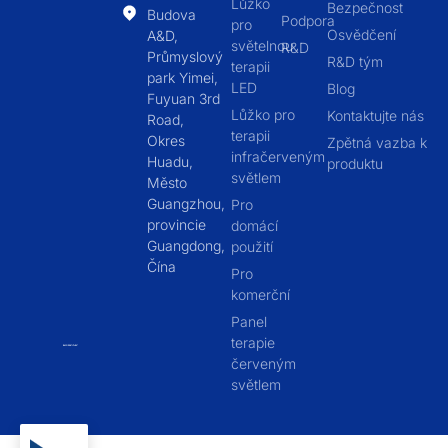
Lůžko
Bezpečnost
Budova
Podpora
pro
Osvědčení
A&D,
světelnou
R&D
Průmyslový
R&D tým
terapii
park Yimei,
LED
Blog
Fuyuan 3rd
Lůžko pro
Kontaktujte nás
Road,
terapii
Okres
Zpětná vazba k
infračerveným
Huadu,
produktu
světlem
Město
Guangzhou,
Pro
provincie
domácí
Guangdong,
použití
Čína
Pro
komerční
Panel
terapie
červeným
světlem