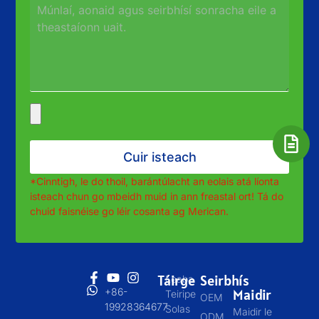
Cuir isteach
*Cinntigh, le do thoil, barántúlacht an eolais atá líonta
isteach chun go mbeidh muid in ann freastal ort! Tá do
chuid faisnéise go léir cosanta ag Merican.
Táirge
Seirbhís
Leaba
+86-
Maidir
Teiripe
OEM
19928364677
Solas
Maidir le
ODM