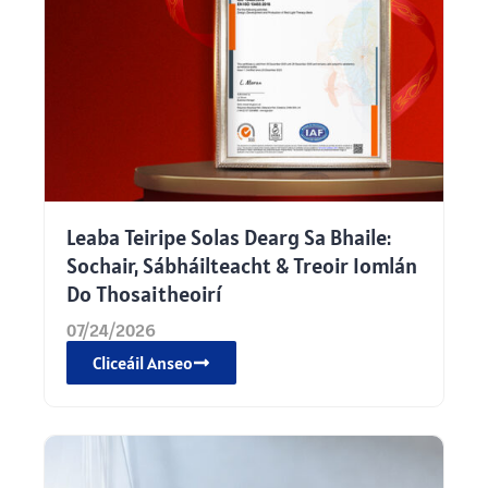
Leaba Teiripe Solas Dearg Sa Bhaile:
Sochair, Sábháilteacht & Treoir Iomlán
Do Thosaitheoirí
07/24/2026
Cliceáil Anseo