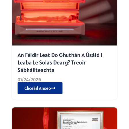
An Féidir Leat Do Ghuthán A Úsáid I
Leaba Le Solas Dearg? Treoir
Sábháilteachta
07/24/2026
Cliceáil Anseo