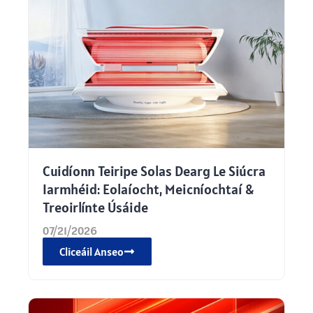
Cuidíonn Teiripe Solas Dearg Le Siúcra
Iarmhéid: Eolaíocht, Meicníochtaí &
Treoirlínte Úsáide
07/21/2026
Cliceáil Anseo