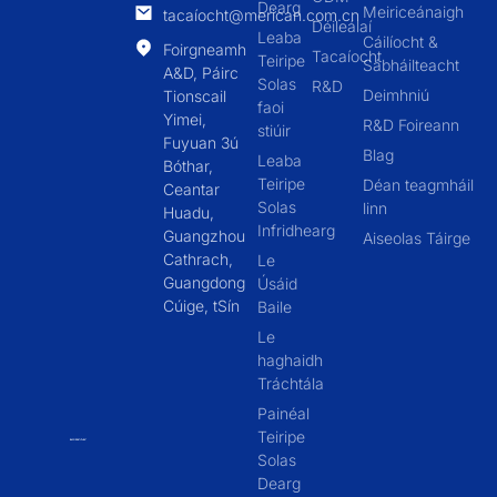
Dearg
Meiriceánaigh
tacaíocht@merican.com.cn
Déileálaí
Leaba
Cáilíocht &
Foirgneamh
Tacaíocht
Teiripe
Sábháilteacht
A&D, Páirc
Solas
R&D
Deimhniú
Tionscail
faoi
Yimei,
R&D Foireann
stiúir
Fuyuan 3ú
Blag
Leaba
Bóthar,
Teiripe
Déan teagmháil
Ceantar
Solas
linn
Huadu,
Infridhearg
Guangzhou
Aiseolas Táirge
Cathrach,
Le
Guangdong
Úsáid
Cúige, tSín
Baile
Le
haghaidh
Tráchtála
Painéal
Teiripe
Solas
Dearg