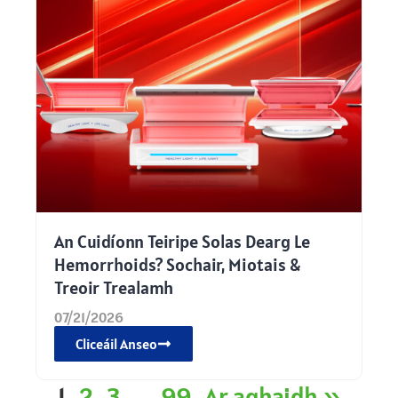
An Cuidíonn Teiripe Solas Dearg Le
Hemorrhoids? Sochair, Miotais &
Treoir Trealamh
07/21/2026
Cliceáil Anseo
1
2
3
…
99
Ar aghaidh »