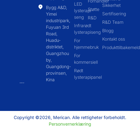
Forhandler
LED
Sikkerhet
Bygg A&D,
Støtte
lysterapi
Sertifisering
Yimei
seng
R&D
industripark,
R&D Team
Infrarødt
Fuyuan 3rd
Blogg
lysterapiseng
Road,
Kontakt oss
Huadu-
For
distriktet,
hjemmebruk
Produkttilbakemeld
Guangzhou
For
by,
kommersiell
Guangdong-
Rødt
provinsen,
lysterapipanel
Kina
Copyright ©2026, Merican. Alle rettigheter forbeholdt.
Personvernerklæring