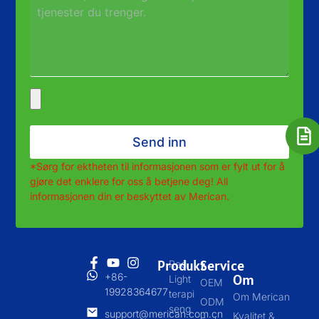
Send inn
*Sørg for ektheten til informasjonen som er fylt ut for å
gjøre det enklere for oss å betjene deg! All
informasjonen din er beskyttet av Merican.
Produkt
Service
Red
+86-
Om
Light
OEM
19928364677
terapi
Om Merican
ODM
seng
support@merican.com.cn
Kvalitet &