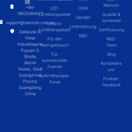
Merican
+86-
LED-
ODM
19928364677
Lichttherapiebett
Qualität &
Händler
Sicherheit
support@merican.com.cn
Infrarot-
Unterstützung
Lichttherapiebett
Zertifizierung
Gebäude D,
R&D
Yimei
Für den
R&D-
Industriepark,
Heimgebrauch
Team
Fuyuan 3.
Für
Blog
Straße,
kommerzielle
Bezirk
Kontaktiere
Zwecke
Huadu, Stadt
uns
Guangzhou,
Rotlichttherapie-
Produkt-
Provinz
Panel
Feedback
Guangdong,
China