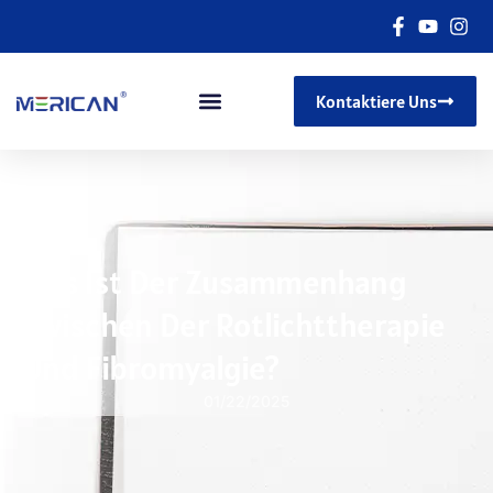
Kontaktiere Uns
Was Ist Der Zusammenhang
Zwischen Der Rotlichttherapie
Und Fibromyalgie?
01/22/2025