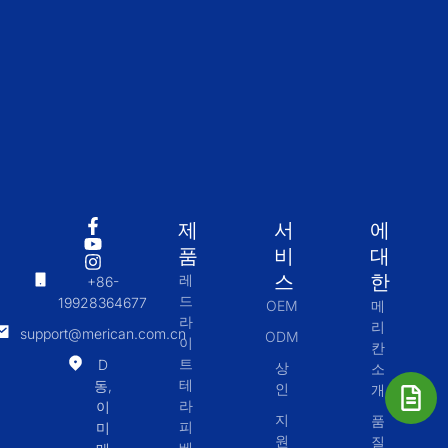
제
서
에
품
비
대
스
한
레
+86-
드
19928364677
OEM
메
라
리
support@merican.com.cn
ODM
이
칸
트
D
상
소
테
동,
인
개
라
이
지
품
피
미
원
질
베