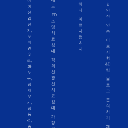
메
하
&
드
이
다
안
산
LED
전
업
아
조
단
르
인
명
지,
자
증
치
푸
형
료
아
위
&
침
르
안
디
대
자
3
형
적
로,
&D
외
화
팀
선
두
광
구,
블
선
광
로
치
저
그
료
우
문
침
시,
의
대
광
하
둥
가
기
성,
정
중
제