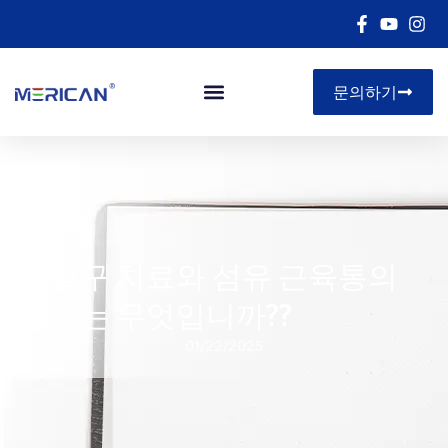
문의하기
아르 자형&디
적혈구 치료와 섬유 근육통의
관계는 무엇입니까??
01/22/2025