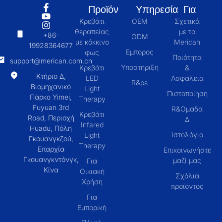
Προϊόν
Υπηρεσία
Για
Κρεβάτι
OEM
Σχετικά
θεραπείας
με το
+86-
ODM
με κόκκινο
Merican
19928364677
Εμπορος
φως
Ποιότητα
support@merican.com.cn
Υποστήριξη
Κρεβάτι
&
Κτήριο Δ,
LED
Ασφάλεια
R&ρε
Βιομηχανικό
Light
Πιστοποίηση
Πάρκο Yimei,
Therapy
Fuyuan 3rd
R&Ομάδα
Κρεβάτι
Road, Περιοχή
Δ
Infared
Huadu, Πόλη
Ιστολόγιο
Light
Γκουανγκζού,
Therapy
Επαρχία
Επικοινωνήστε
Γκουανγκντόνγκ,
μαζί μας
Για
Κίνα
Οικιακή
Σχόλια
Χρήση
προϊόντος
Για
Εμπορική