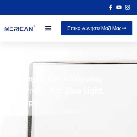
Επικοινωνήστε Μαζί Μας
Τα Οφέλη Του Κόκκινου,
Πράσινος, Και Blue Light
Therapy
07/23/2024