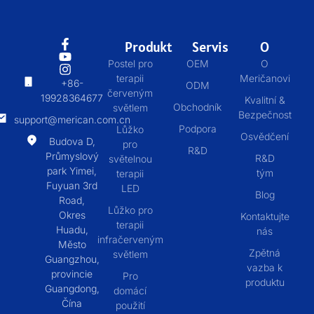
Produkt
Servis
O
Postel pro
OEM
O
terapii
Meričanovi
+86-
ODM
červeným
19928364677
Kvalitní &
Obchodník
světlem
Bezpečnost
support@merican.com.cn
Podpora
Lůžko
Osvědčení
Budova D,
pro
R&D
Průmyslový
R&D
světelnou
park Yimei,
tým
terapii
Fuyuan 3rd
LED
Blog
Road,
Lůžko pro
Okres
Kontaktujte
terapii
Huadu,
nás
infračerveným
Město
Zpětná
světlem
Guangzhou,
vazba k
provincie
Pro
produktu
Guangdong,
domácí
Čína
použití