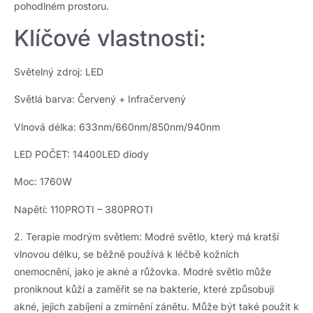
pohodlném prostoru.
Klíčové vlastnosti:
Světelný zdroj: LED
Světlá barva: Červený + Infračervený
Vlnová délka: 633nm/660nm/850nm/940nm
LED POČET: 14400LED diody
Moc: 1760W
Napětí: 110PROTI – 380PROTI
2. Terapie modrým světlem: Modré světlo, který má kratší
vlnovou délku, se běžně používá k léčbě kožních
onemocnění, jako je akné a růžovka. Modré světlo může
proniknout kůží a zaměřit se na bakterie, které způsobují
akné, jejich zabíjení a zmírnění zánětu. Může být také použit k