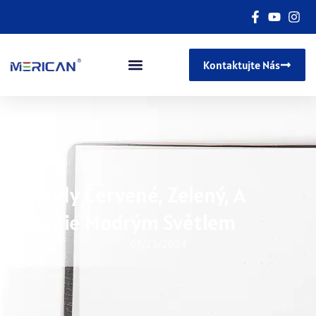
Kontaktujte Nás
Výhody Červené, Zelený, A
Terapie Modrým Světlem
07/23/2024