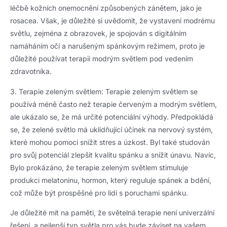
léčbě kožních onemocnění způsobených zánětem, jako je
rosacea. Však, je důležité si uvědomit, že vystavení modrému
světlu, zejména z obrazovek, je spojován s digitálním
namáháním očí a narušeným spánkovým režimem, proto je
důležité používat terapii modrým světlem pod vedením
zdravotníka.
3. Terapie zeleným světlem: Terapie zeleným světlem se
používá méně často než terapie červeným a modrým světlem,
ale ukázalo se, že má určité potenciální výhody. Předpokládá
se, že zelené světlo má uklidňující účinek na nervový systém,
které mohou pomoci snížit stres a úzkost. Byl také studován
pro svůj potenciál zlepšit kvalitu spánku a snížit únavu. Navíc,
Bylo prokázáno, že terapie zeleným světlem stimuluje
produkci melatoninu, hormon, který reguluje spánek a bdění,
což může být prospěšné pro lidi s poruchami spánku.
Je důležité mít na paměti, že světelná terapie není univerzální
řešení, a nejlepší typ světla pro vás bude záviset na vašem