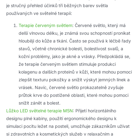
je stručný přehled účinků tří běžných barev světla
používaných ve světelné terapii:
Terapie červeným světlem
: Červené světlo, který má
delší vlnovou délku, je známá svou schopností pronikat
hlouběji do kůže a tkání. Často se používá k léčbě řady
stavů, včetně chronické bolesti, bolestivost svalů, a
kožní problémy, jako je akné a vrásky. Předpokládá se,
že terapie červeným světlem stimuluje produkci
kolagenu a dalších proteinů v kůži, které mohou pomoci
zlepšit texturu pokožky a snížit výskyt jemných linek a
vrásek. Navíc, červené světlo prokazatelně zvyšuje
průtok krve do postižené oblasti, které mohou pomoci
snížit zánět a bolest.
Lůžko LED světelné terapie M5N
: Přijetí horizontálního
designu plné kabiny, použití ergonomického designu k
simulaci pocitu ležet na posteli, umožňuje zákazníkům užívat
si zdravotních a kosmetických služeb v relaxačním a