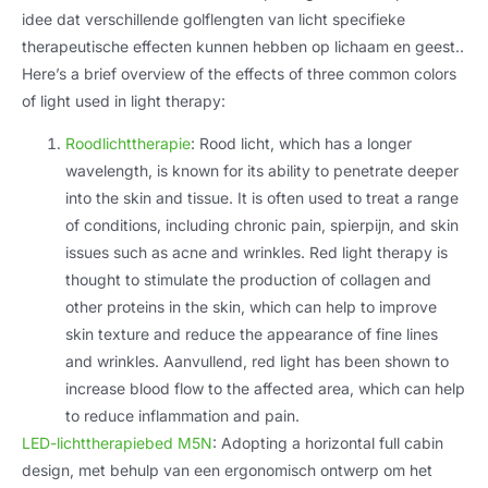
idee dat verschillende golflengten van licht specifieke
therapeutische effecten kunnen hebben op lichaam en geest..
Here’s a brief overview of the effects of three common colors
of light used in light therapy
:
Roodlichttherapie
: Rood licht,
which has a longer
wavelength
,
is known for its ability to penetrate deeper
into the skin and tissue
.
It is often used to treat a range
of conditions
,
including chronic pain
, spierpijn,
and skin
issues such as acne and wrinkles
.
Red light therapy is
thought to stimulate the production of collagen and
other proteins in the skin
,
which can help to improve
skin texture and reduce the appearance of fine lines
and wrinkles
. Aanvullend,
red light has been shown to
increase blood flow to the affected area
,
which can help
to reduce inflammation and pain
.
LED-lichttherapiebed M5N
:
Adopting a horizontal full cabin
design
, met behulp van een ergonomisch ontwerp om het