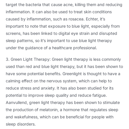
target the bacteria that cause acne
,
killing them and reducing
inflammation
.
It can also be used to treat skin conditions
caused by inflammation
,
such as rosacea
. Echter,
it’s
important to note that exposure to blue light
,
especially from
screens
,
has been linked to digital eye strain and disrupted
sleep patterns
,
so it’s important to use blue light therapy
under the guidance of a healthcare professional
.
3.
Green Light Therapy
:
Green light therapy is less commonly
used than red and blue light therapy
,
but it has been shown to
have some potential benefits
.
Greenlight is thought to have a
calming effect on the nervous system
,
which can help to
reduce stress and anxiety
.
It has also been studied for its
potential to improve sleep quality and reduce fatigue
.
Aanvullend,
green light therapy has been shown to stimulate
the production of melatonin
,
a hormone that regulates sleep
and wakefulness
,
which can be beneficial for people with
sleep disorders
.