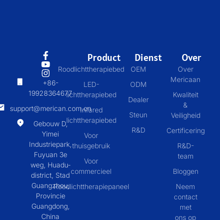
Product
Dienst
Over
Roodlichttherapiebed
OEM
Over
Mericaan
+86-
LED-
ODM
19928364677
lichttherapiebed
Kwaliteit
Dealer
&
support@merican.com.cn
Infared
Steun
Veiligheid
lichttherapiebed
Gebouw D,
R&D
Certificering
Yimei
Voor
Industriepark,
thuisgebruik
R&D-
Fuyuan 3e
team
Voor
weg, Huadu-
commercieel
Bloggen
district, Stad
Guangzhou,
Roodlichttherapiepaneel
Neem
Provincie
contact
Guangdong,
met
China
ons op