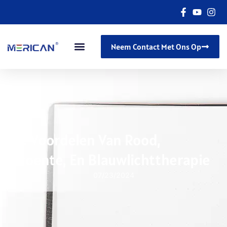
Neem Contact Met Ons Op
De Voordelen Van Rood,
Groente, En Blauwlichttherapie
07/23/2024