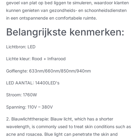
gevoel van plat op bed liggen te simuleren, waardoor klanten
kunnen genieten van gezondheids- en schoonheidsdiensten
in een ontspannende en comfortabele ruimte.
Belangrijkste kenmerken:
Lichtbron: LED
Lichte kleur: Rood + Infrarood
Golflengte: 633
nm/660nm/850nm/940nm
LED AANTAL: 14400LED's
Stroom: 1760W
Spanning: 110V – 380V
2. Blauwlichttherapie: Blauw licht,
which has a shorter
wavelength
,
is commonly used to treat skin conditions such as
acne and rosacea
.
Blue light can penetrate the skin and