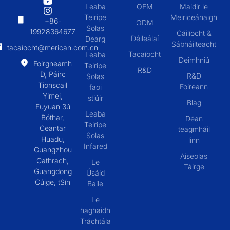
Leaba
OEM
Maidir le
Teiripe
Meiriceánaigh
+86-
ODM
Solas
19928364677
Cáilíocht &
Déileálaí
Dearg
Sábháilteacht
tacaíocht@merican.com.cn
Tacaíocht
Leaba
Deimhniú
Foirgneamh
Teiripe
R&D
D, Páirc
R&D
Solas
Tionscail
Foireann
faoi
Yimei,
stiúir
Blag
Fuyuan 3ú
Leaba
Bóthar,
Déan
Teiripe
Ceantar
teagmháil
Solas
Huadu,
linn
Infared
Guangzhou
Aiseolas
Cathrach,
Le
Táirge
Guangdong
Úsáid
Cúige, tSín
Baile
Le
haghaidh
Tráchtála