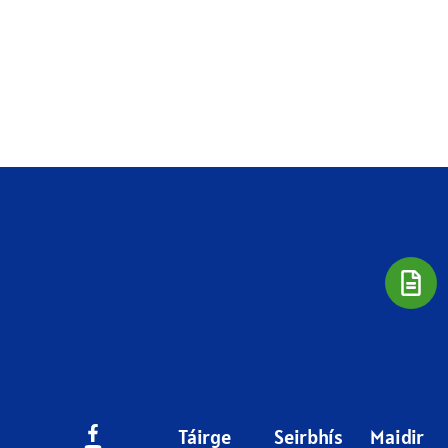
Táirge
Seirbhís
Maidir