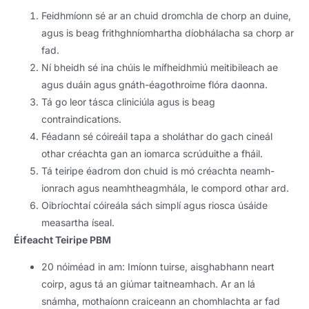
Feidhmíonn sé ar an chuid dromchla de chorp an duine,
agus is beag frithghníomhartha díobhálacha sa chorp ar
fad.
Ní bheidh sé ina chúis le mífheidhmiú meitibileach ae
agus duáin agus gnáth-éagothroime flóra daonna.
Tá go leor tásca cliniciúla agus is beag
contraindications.
Féadann sé cóireáil tapa a sholáthar do gach cineál
othar créachta gan an iomarca scrúduithe a fháil.
Tá teiripe éadrom don chuid is mó créachta neamh-
ionrach agus neamhtheagmhála, le compord othar ard.
Oibríochtaí cóireála sách simplí agus riosca úsáide
measartha íseal.
Éifeacht Teiripe PBM
20 nóiméad in am: Imíonn tuirse, aisghabhann neart
coirp, agus tá an giúmar taitneamhach. Ar an lá
snámha, mothaíonn craiceann an chomhlachta ar fad