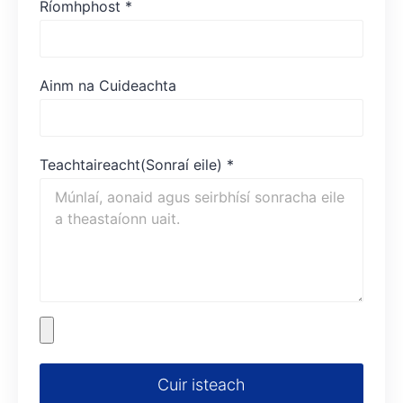
Ríomhphost
*
Ainm na Cuideachta
Teachtaireacht(Sonraí eile)
*
Cuir isteach