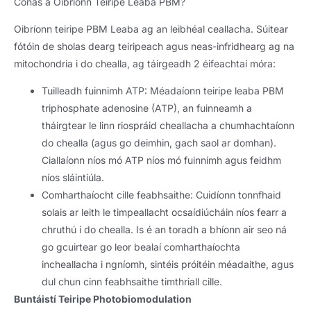
Conas a Oibríonn Teiripe Leaba PBM?
Oibríonn teiripe PBM Leaba ag an leibhéal ceallacha. Súitear
fótóin de sholas dearg teiripeach agus neas-infridhearg ag na
mitochondria i do chealla, ag táirgeadh 2 éifeachtaí móra:
Tuilleadh fuinnimh ATP: Méadaíonn teiripe leaba PBM
triphosphate adenosine (ATP), an fuinneamh a
tháirgtear le linn riospráid cheallacha a chumhachtaíonn
do chealla (agus go deimhin, gach saol ar domhan).
Ciallaíonn níos mó ATP níos mó fuinnimh agus feidhm
níos sláintiúla.
Comharthaíocht cille feabhsaithe: Cuidíonn tonnfhaid
solais ar leith le timpeallacht ocsaídiúcháin níos fearr a
chruthú i do chealla. Is é an toradh a bhíonn air seo ná
go gcuirtear go leor bealaí comharthaíochta
incheallacha i ngníomh, sintéis próitéin méadaithe, agus
dul chun cinn feabhsaithe timthriall cille.
Buntáistí Teiripe Photobiomodulation