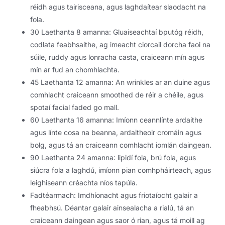
réidh agus tairisceana, agus laghdaítear slaodacht na
fola.
30 Laethanta 8 amanna: Gluaiseachtaí bputóg réidh,
codlata feabhsaithe, ag imeacht ciorcail dorcha faoi na
súile, ruddy agus lonracha casta, craiceann mín agus
mín ar fud an chomhlachta.
45 Laethanta 12 amanna: An wrinkles ar an duine agus
comhlacht craiceann smoothed de réir a chéile, agus
spotaí facial faded go mall.
60 Laethanta 16 amanna: Imíonn ceannlínte ardaithe
agus línte cosa na beanna, ardaitheoir cromáin agus
bolg, agus tá an craiceann comhlacht iomlán daingean.
90 Laethanta 24 amanna: lipidí fola, brú fola, agus
siúcra fola a laghdú, imíonn pian comhpháirteach, agus
leighiseann créachta níos tapúla.
Fadtéarmach: Imdhíonacht agus friotaíocht galair a
fheabhsú. Déantar galair ainsealacha a rialú, tá an
craiceann daingean agus saor ó rian, agus tá moill ag