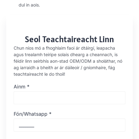
dul in aois.
Seol Teachtaireacht Linn
Chun níos mó a fhoghlaim faoi ár dtáirgí, leapacha
agus trealamh teiripe solais dhearg a cheannach, is
féidir linn seirbhís aon-stad OEM/ODM a sholáthar, nó
ag iarraidh a bheith ar ár dáileoir / gníomhaire, fág
teachtaireacht le do thoil!
Ainm
*
Fón/Whatsapp
*