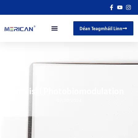
Déan Teagmháil Linn
Buntáistí Photobiomodulation
07/30/2024