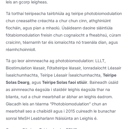
leis an gcorp leigheas.
Tá torthaí teiripeacha tairbhiúla ag teiripe photobiomodulation
chun cneasaithe créachta a chur chun cinn, athghiniúint
fíocháin, agus pian a mhaolú. Úsáideann daoine sláintiúla
fótabiomodulation freisin chun cognaíocht a fheabhsú, cúram
craicinn, téarnamh tar éis iomaíochta nó traenála dian, agus
réamhchoinníoll.
Tá go leor ainmneacha ag photobiomodulation: LLLT,
Biostimulation léasair, Fótaiteiripe léasair, Ionradaíocht Léasair
Ísealchumhachta, Teiripe Léasair Ísealchumhachta,
Teiripe
Solas Dearg
, agus
Teiripe Solas faoi stiúir
. Baineadh úsáid
as ainmneacha éagsúla i staidéir leighis éagsúla thar na
blianta, rud a chuir mearbhall ar ábhar an leighis éadrom.
Glacadh leis an téarma “Photobiomodulation” chun an
mearbhall seo a chaibidil agus i 2015 cuireadh le bunachar
sonraí MeSH Leabharlann Náisiúnta an Leighis é.