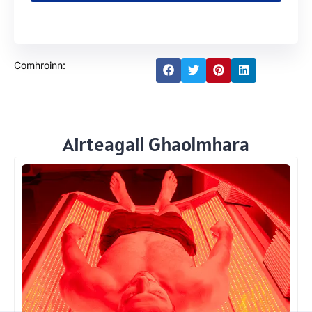
Comhroinn:
Airteagail Ghaolmhara