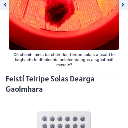
Cé chomh minic ba chóir duit teiripe solais a úsáid le
haghaidh feidhmíochta aclaíochta agus aisghabháil
muscle?
Feistí Teiripe Solas Dearga
Gaolmhara