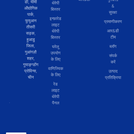
डी, यीमी
थेरेपी
&
औद्योगिक
बिस्तर
सुरक्षा
पार्क,
इन्फ़ारेड
फुयुआन
प्रमाणीकरण
लाइट
तीसरी
आर&डी
थेरेपी
सड़क,
टीम
बिस्तर
हुआडु
जिला,
ब्लॉग
घरेलू
गुआंगज़ौ
उपयोग
संपर्क
शहर,
के लिए
करें
गुयाङ्ग्डोंग
वाणिज्यिक
प्रोविन्स,
उत्पाद
के लिए
चीन
प्रतिक्रिया
रेड
लाइट
थेरेपी
पैनल