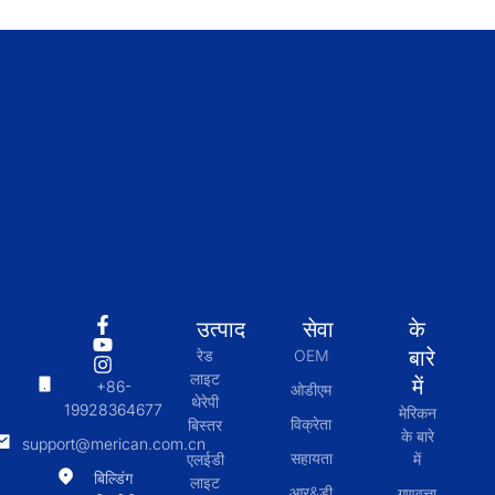
उत्पाद
सेवा
के
बारे
रेड
OEM
लाइट
में
+86-
ओडीएम
थेरेपी
19928364677
मेरिकन
विक्रेता
बिस्तर
के बारे
support@merican.com.cn
सहायता
एलईडी
में
बिल्डिंग
लाइट
आर&डी
गुणवत्ता