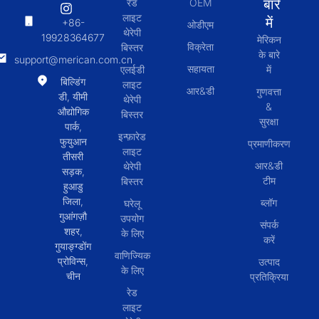
बारे
रेड
OEM
लाइट
में
+86-
ओडीएम
थेरेपी
19928364677
मेरिकन
विक्रेता
बिस्तर
के बारे
support@merican.com.cn
सहायता
एलईडी
में
बिल्डिंग
लाइट
आर&डी
गुणवत्ता
डी, यीमी
थेरेपी
&
औद्योगिक
बिस्तर
सुरक्षा
पार्क,
इन्फ़ारेड
फुयुआन
प्रमाणीकरण
लाइट
तीसरी
आर&डी
थेरेपी
सड़क,
टीम
बिस्तर
हुआडु
जिला,
ब्लॉग
घरेलू
गुआंगज़ौ
उपयोग
संपर्क
शहर,
के लिए
करें
गुयाङ्ग्डोंग
वाणिज्यिक
प्रोविन्स,
उत्पाद
के लिए
चीन
प्रतिक्रिया
रेड
लाइट