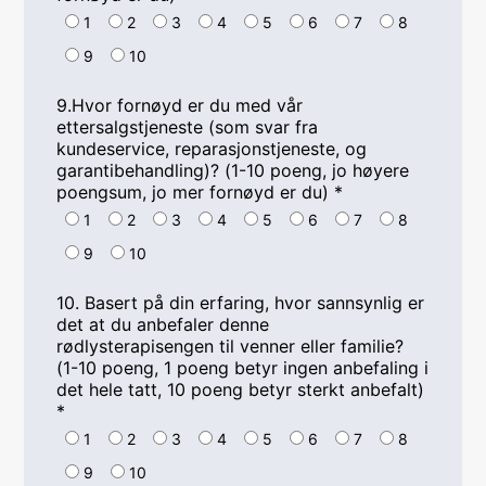
1
2
3
4
5
6
7
8
9
10
9.Hvor fornøyd er du med vår
ettersalgstjeneste (som svar fra
kundeservice, reparasjonstjeneste, og
garantibehandling)? (1-10 poeng, jo høyere
poengsum, jo mer fornøyd er du)
*
1
2
3
4
5
6
7
8
9
10
10. Basert på din erfaring, hvor sannsynlig er
det at du anbefaler denne
rødlysterapisengen til venner eller familie?
(1-10 poeng, 1 poeng betyr ingen anbefaling i
det hele tatt, 10 poeng betyr sterkt anbefalt)
*
1
2
3
4
5
6
7
8
9
10