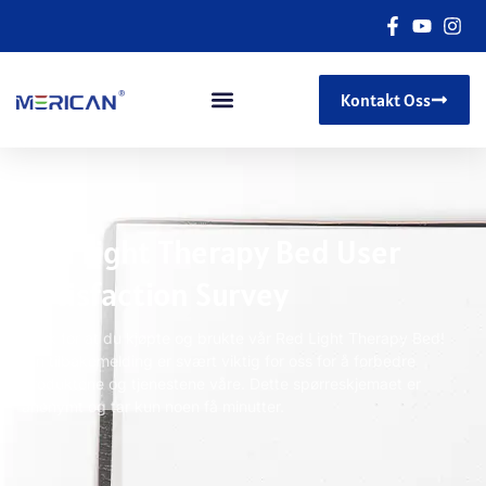
Kontakt Oss
Red Light Therapy Bed User
Satisfaction Survey
Takk for at du kjøpte og brukte vår Red Light Therapy Bed!
Din tilbakemelding er svært viktig for oss for å forbedre
produktene og tjenestene våre. Dette spørreskjemaet er
anonymt og tar kun noen få minutter.