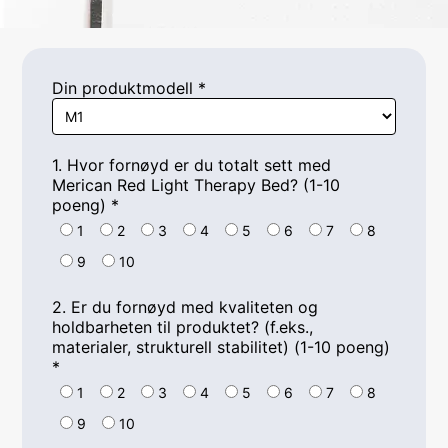
Din produktmodell
*
1. Hvor fornøyd er du totalt sett med
Merican Red Light Therapy Bed? (1-10
poeng)
*
1
2
3
4
5
6
7
8
9
10
2. Er du fornøyd med kvaliteten og
holdbarheten til produktet? (f.eks.,
materialer, strukturell stabilitet) (1-10 poeng)
*
1
2
3
4
5
6
7
8
9
10