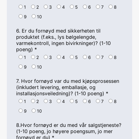
1
2
3
4
5
6
7
8
9
10
6. Er du fornøyd med sikkerheten til
produktet (f.eks., lys bølgelengde,
varmekontroll, ingen bivirkninger)? (1-10
poeng)
*
1
2
3
4
5
6
7
8
9
10
7. Hvor fornøyd var du med kjøpsprosessen
(inkludert levering, emballasje, og
installasjonsveiledning)? (1-10 poeng)
*
1
2
3
4
5
6
7
8
9
10
8.Hvor fornøyd er du med vår salgstjeneste?
(1-10 poeng, jo høyere poengsum, jo mer
fornøyd er du)
*