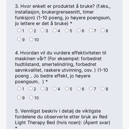
3. Hvor enkelt er produktet å bruke? (f.eks.,
installasjon, brukergrensesnitt, timer
funksjon) (1-10 poeng, jo høyere poengsum,
jo lettere er det å bruke)
*
1
2
3
4
5
6
7
8
9
10
4. Hvordan vil du vurdere effektiviteten til
maskinen vår? (For eksempel: forbedret
hudtilstand, smertelindring, forbedret
søvnkvalitet, raskere utvinning, osv. ) (1-10
poeng，Jo bedre effekt, jo høyere
poengsum。)
*
1
2
3
4
5
6
7
8
9
10
5. Vennligst beskriv i detalj de viktigste
fordelene du observerte etter bruk av Red
Light Therapy Bed (hvis noen): (Åpent svar)
*