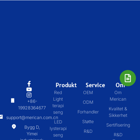
Produkt
Service
Om
Red
OEM
Om
Light
Merican
+86-
ODM
terapi
19928364677
Kvalitet &
Forhandler
seng
Sikkerhet
support@merican.com.cn
Støtte
LED
Sertifisering
Bygg D,
lysterapi
R&D
Yimei
R&D
seng