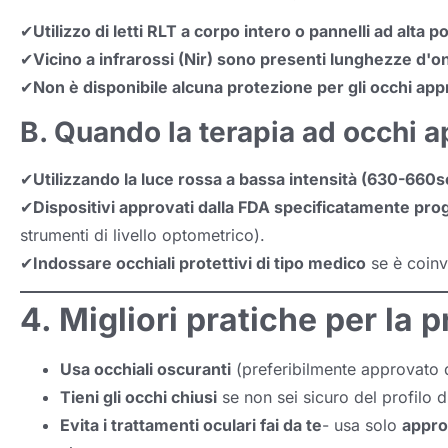
✔
Utilizzo di letti RLT a corpo intero o pannelli ad alta 
✔
Vicino a infrarossi (Nir) sono presenti lunghezze d'o
✔
Non è disponibile alcuna protezione per gli occhi app
B. Quando la terapia ad occhi a
✔
Utilizzando la luce rossa a bassa intensità (630-660
✔
Dispositivi approvati dalla FDA specificatamente proge
strumenti di livello optometrico).
✔
Indossare occhiali protettivi di tipo medico
se è coinvo
4. Migliori pratiche per la 
Usa occhiali oscuranti
(preferibilmente approvato d
Tieni gli occhi chiusi
se non sei sicuro del profilo d
Evita i trattamenti oculari fai da te
- usa solo
appro