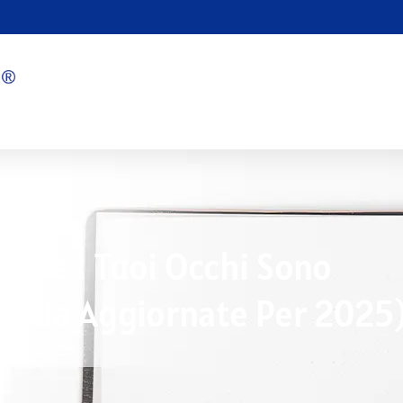
a: Se I Tuoi Occhi Sono
 Guida Aggiornate Per 2025
6/13/2025