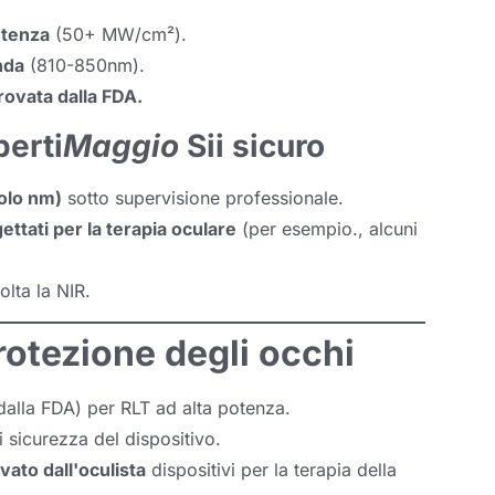
potenza
(50+ MW/cm²).
nda
(810-850nm).
rovata dalla FDA.
perti
Maggio
Sii sicuro
solo nm)
sotto supervisione professionale.
ttati per la terapia oculare
(per esempio., alcuni
lta la NIR.
protezione degli occhi
alla FDA) per RLT ad alta potenza.
i sicurezza del dispositivo.
vato dall'oculista
dispositivi per la terapia della