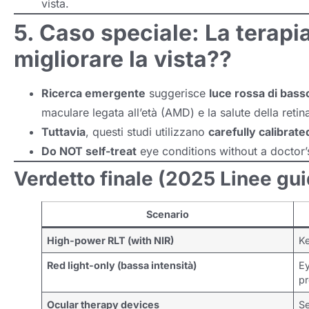
vista.
5. Caso speciale: La terapi
migliorare la vista??
Ricerca emergente
suggerisce
luce rossa di bass
maculare legata all’età (AMD) e la salute della retin
Tuttavia
, questi studi utilizzano
carefully calibrat
Do NOT self-treat
eye conditions without a doctor
Verdetto finale (2025 Linee gui
Scenario
High-power RLT
(
with NIR
)
K
Red light-only
(bassa intensità)
E
pr
Ocular therapy devices
Se