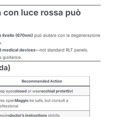
a con luce rossa può
o livello (670nm)
può aiutare con la degenerazione
a.
ed medical devices
—not standard RLT panels
.
’s guidance
.
da)
Recommended Action
eep eyes
closed
or wear
occhiali protettivi
yes open
Maggio
be safe
,
but consult a
ofessional
guire
doctor’s instructions
strictly