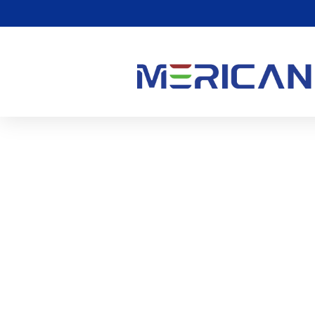
Terapia Con La Luce Ross
Aperti O Chiusi? (Linee
0