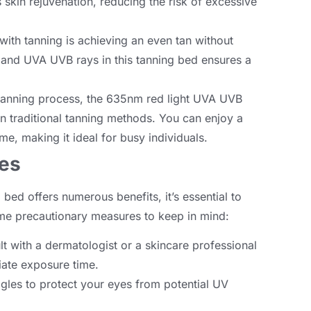
 skin rejuvenation
,
reducing the risk of excessive
th tanning is achieving an even tan without
 and UVA UVB rays in this tanning bed ensures a
 tanning process
,
the 635nm red light UVA UVB
n traditional tanning methods
.
You can enjoy a
ime
,
making it ideal for busy individuals
.
res
 bed offers numerous benefits
,
it’s essential to
me precautionary measures to keep in mind
:
lt with a dermatologist or a skincare professional
riate exposure time
.
les to protect your eyes from potential UV