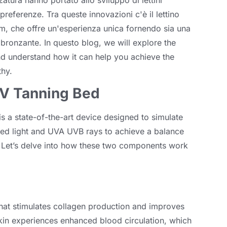
zatura hanno portato allo sviluppo di lettini
preferenze. Tra queste innovazioni c'è il lettino
 che offre un'esperienza unica fornendo sia una
abbronzante. In questo blog,
we will explore the
and understand how it can help you achieve the
thy
.
UV Tanning Bed
 a state-of-the-art device designed to simulate
red light and UVA UVB rays to achieve a balance
.
Let’s delve into how these two components work
 that stimulates collagen production and improves
kin experiences enhanced blood circulation
,
which