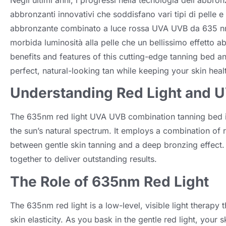
Negli ultimi anni, i progressi nella tecnologia dell'abbron
abbronzanti innovativi che soddisfano vari tipi di pelle e 
abbronzante combinato a luce rossa UVA UVB da 635 nm,
morbida luminosità alla pelle che un bellissimo effetto 
benefits and features of this cutting-edge tanning bed 
perfect
,
natural-looking tan while keeping your skin heal
Understanding Red Light and 
The 635nm red light UVA UVB combination tanning bed is
the sun’s natural spectrum
.
It employs a combination of 
between gentle skin tanning and a deep bronzing effect
together to deliver outstanding results
.
The Role of 635nm Red Light
The 635nm red light is a low-level
,
visible light therapy
skin elasticity
.
As you bask in the gentle red light
,
your s