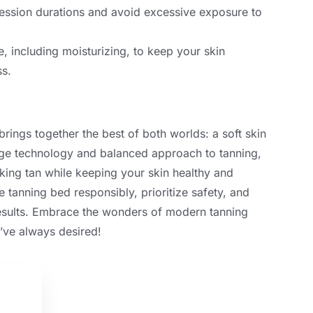
ssion durations and avoid excessive exposure to
e
,
including moisturizing
,
to keep your skin
ss
.
rings together the best of both worlds
:
a soft skin
edge technology and balanced approach to tanning
,
ooking tan while keeping your skin healthy and
the tanning bed responsibly
,
prioritize safety
,
and
sults
.
Embrace the wonders of modern tanning
’ve always desired
!