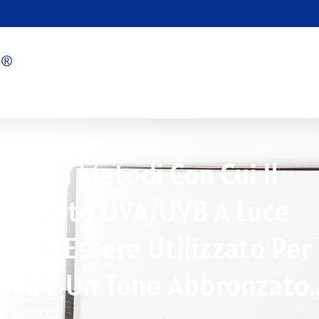
nerà I Metodi Con Cui Il
mbinato UVA/UVB A Luce
Può Essere Utilizzato Per
ida E Un Tono Abbronzato.
1/15/2025