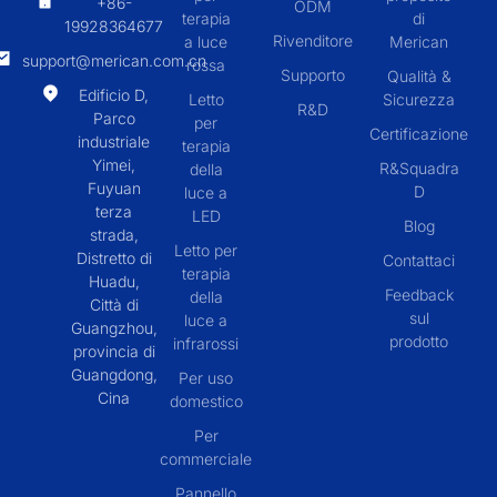
+86-
ODM
terapia
di
19928364677
Rivenditore
a luce
Merican
support@merican.com.cn
rossa
Supporto
Qualità &
Edificio D,
Letto
Sicurezza
R&D
Parco
per
Certificazione
industriale
terapia
Yimei,
R&Squadra
della
Fuyuan
D
luce a
terza
LED
Blog
strada,
Letto per
Distretto di
Contattaci
terapia
Huadu,
Feedback
della
Città di
sul
luce a
Guangzhou,
prodotto
infrarossi
provincia di
Guangdong,
Per uso
Cina
domestico
Per
commerciale
Pannello