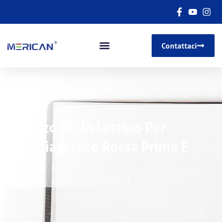
Contattaci
Utilizzo Di Un Lettino Per
Terapia A Luce Rossa Prima E
Dopo
07/18/2024