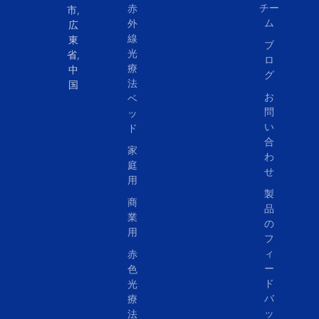
チー
赤
市,
ム
外
広
線
東
ブ
光
省,
ロ
療
中
グ
法
国
お
ベ
問
ッ
い
ド
合
家
わ
庭
せ
用
製
商
品
業
の
用
フ
ィ
赤
ー
色
ド
光
バ
療
ッ
法