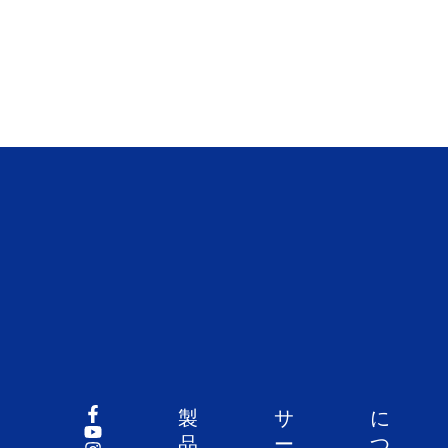
製
サ
に
品
ー
つ