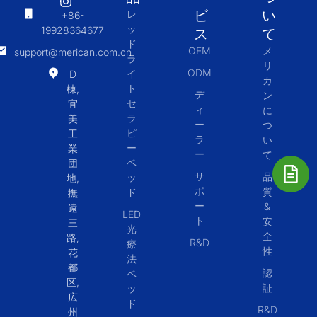
ビ
い
レ
+86-
ッ
19928364677
ス
て
ド
OEM
メ
support@merican.com.cn
ラ
リ
ODM
イ
D
カ
ト
棟,
デ
ン
セ
宜
ィ
に
ラ
美
ー
つ
ピ
工
ラ
い
ー
業
ー
て
ベ
団
サ
品
ッ
地,
ポ
質
ド
撫
ー
&
遠
LED
ト
安
三
光
全
路,
R&D
療
性
花
法
都
認
ベ
区,
証
ッ
広
ド
R&D
州