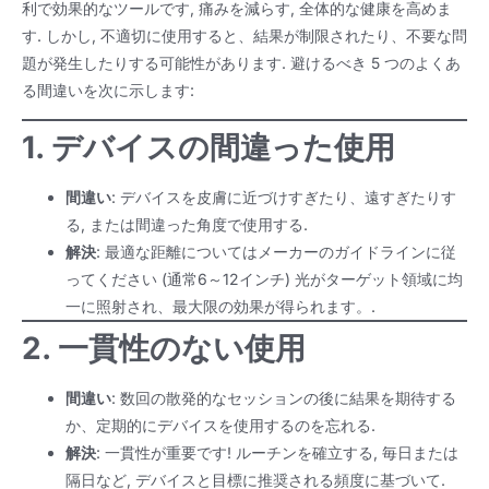
利で効果的なツールです, 痛みを減らす, 全体的な健康を高めま
す. しかし, 不適切に使用すると、結果が制限されたり、不要な問
題が発生したりする可能性があります. 避けるべき 5 つのよくあ
る間違いを次に示します:
1. デバイスの間違った使用
間違い
: デバイスを皮膚に近づけすぎたり、遠すぎたりす
る, または間違った角度で使用する.
解決
: 最適な距離についてはメーカーのガイドラインに従
ってください (通常6～12インチ) 光がターゲット領域に均
一に照射され、最大限の効果が得られます。.
2. 一貫性のない使用
間違い
: 数回の散発的なセッションの後に結果を期待する
か、定期的にデバイスを使用するのを忘れる.
解決
: 一貫性が重要です! ルーチンを確立する, 毎日または
隔日など, デバイスと目標に推奨される頻度に基づいて.