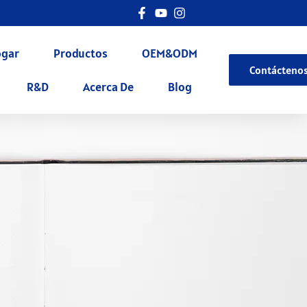
gar
Productos
OEM&ODM
Contácteno
R&D
Acerca De
Blog