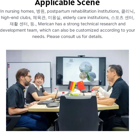
Applicable Scene
In nursing homes
, 병원,
postpartum rehabilitation institutions
, 클리닉,
high-end clubs
, 체육관, 미용실,
elderly care institutions
, 스포츠 센터,
재활 센터, 등.,
Merican has a strong technical research and
development team
,
which can also be customized according to your
needs
.
Please consult us for details
.