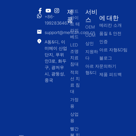
제
서비
레드
+86-
에 대한
라이
품
스
19928364677
트 테
메리칸 소개
OEM
라피
support@merican.com.cn
품질 & 안전
ODM
베드
인증
A동&디, 이
상인
LED
미메이 산업
아르 자형&D팀
조명
지원하
단지, 푸위
치료
다
블로그
안3로, 화두
침대
아르 자
문의하기
구, 광저우
적외
형&디
시, 광둥성,
제품 피드백
선 치
중국
료 침
대
가정
용
상업
용
빨간
불 치