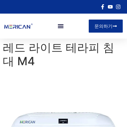
문의하기
아르 자형&디
레드 라이트 테라피 침
대 M4