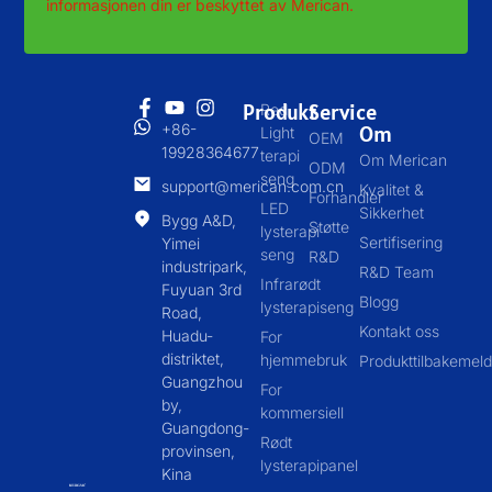
informasjonen din er beskyttet av Merican.
Produkt
Service
Red
+86-
Om
Light
OEM
19928364677
terapi
Om Merican
ODM
seng
support@merican.com.cn
Kvalitet &
Forhandler
LED
Sikkerhet
Bygg A&D,
Støtte
lysterapi
Sertifisering
Yimei
seng
R&D
industripark,
R&D Team
Infrarødt
Fuyuan 3rd
Blogg
lysterapiseng
Road,
Kontakt oss
Huadu-
For
distriktet,
hjemmebruk
Produkttilbakemeld
Guangzhou
For
by,
kommersiell
Guangdong-
Rødt
provinsen,
lysterapipanel
Kina