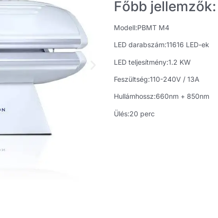
Főbb jellemzők:
Modell:
PBMT M4
LED darabszám:11616 LED-ek
LED teljesítmény:1.2 KW
Feszültség:110-240V / 13A
Hullámhossz:660nm + 850nm
Ülés:20 perc