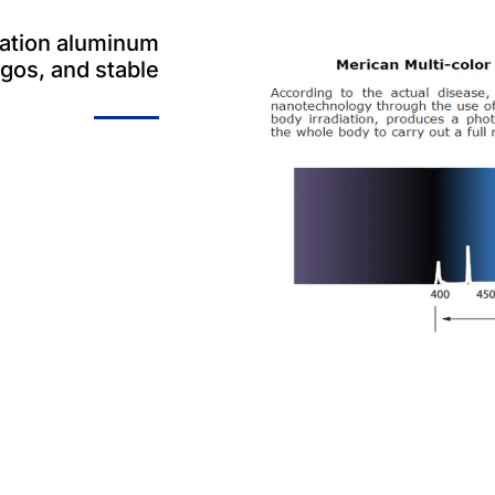
iation aluminum
ágos,
and stable