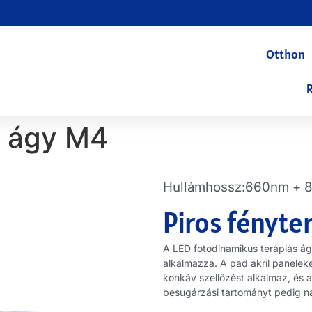
Otthon
s ágy M4
Hullámhossz:660nm + 
Piros fényte
A LED fotodinamikus terápiás ág
alkalmazza. A pad akril panelek
konkáv szellőzést alkalmaz, és 
besugárzási tartományt pedig n