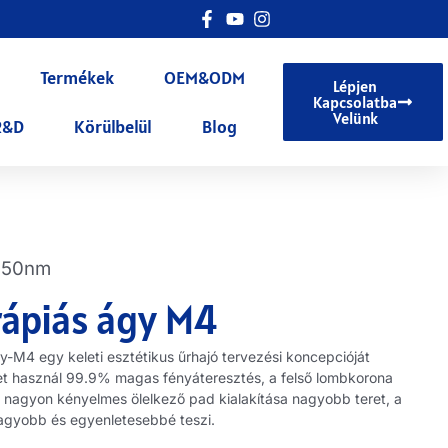
Termékek
OEM&ODM
Lépjen
Kapcsolatba
Velünk
R&D
Körülbelül
Blog
850nm
rápiás ágy M4
y-M4 egy keleti esztétikus űrhajó tervezési koncepcióját
et használ 99.9% magas fényáteresztés, a felső lombkorona
a nagyon kényelmes ölelkező pad kialakítása nagyobb teret, a
agyobb és egyenletesebbé teszi.